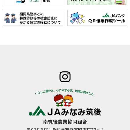
ホーム
JAみなみ筑
サービスの
JA自己改革
特産物のご
後とは
ご案内
青年部
案内
組合長
JAバン
女性部
直売所のご
挨拶
ク
米検査の選
案内
組合員
JA共済
択銘柄につ
お知らせ
数･組合
のご案
いて
管内News
員組織
内
東西南北
情報開
営農資
広報誌
示
材
南筑後農業協同組合
採用情報
事業内
生活資
〒835-8501 みやま市瀬高町下庄774-1