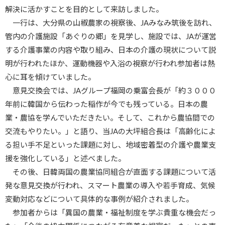
解決に活かすことを目的として来訪しました。
一行は、大分県の山椒農家の視察後、
JA
みなみ筑後を訪れ、
管内の介護施設「あぐりの郷」を見学し、施設では、
JA
が運営
する介護事業の内容や取り組み、日本の介護の現状について説
明が行われたほか、運動機器や入浴の視察が行われ参加者は熱
心に耳を傾けていました。
意見交換会では、
JA
グループ福岡の乗富会長が「約３０００
年前に韓国から伝わった稲作が今でも残っている。日本の農
業・農協を学んでいただきたい。そして、これから農協間での
交流もやりたい。」と語り、当
JA
の大坪組合長は「高齢化によ
る担い手不足といった課題に対し、地域密着型の介護や農業支
援を強化している」と述べました。
その後、日韓両国の農業協同組合が直面する課題について活
発な意見交換が行われ、スマート農業の導入や若手育成、気候
変動対応などについて具体的な事例が紹介されました。
参加者からは「異国の農業・福祉制度を学ぶ貴重な機会だっ