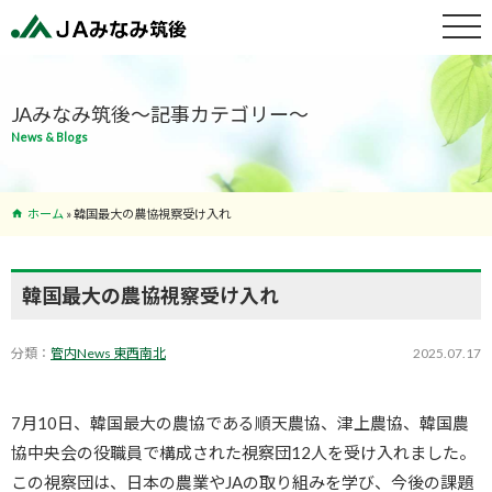
特産物紹介
JAみなみ筑後～記事カテゴリー～
News & Blogs
サービス案
内
ホーム
»
韓国最大の農協視察受け入れ
支店･ATM
一覧
韓国最大の農協視察受け入れ
分類：
管内News 東西南北
2025.07.17
7
月
10
日、韓国最大の農協である順天農協、津上農協、韓国農
協中央会の役職員で構成された視察団
12
人を受け入れました。
この視察団は、日本の農業や
JA
の取り組みを学び、今後の課題