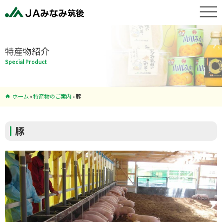
特産物紹介
特産物紹介
Special Product
サービス案
内
ホーム
»
特産物のご案内
»
豚
支店･ATM
一覧
豚