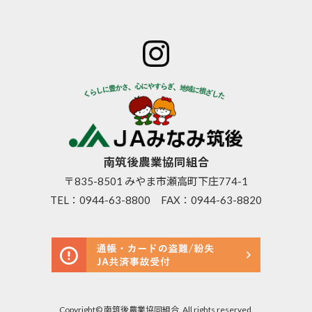
ホーム
JAみなみ筑
サービスの
JA自己改革
特産物のご
後とは
ご案内
青年部
案内
組合長
JAバン
女性部
直売所のご
挨拶
ク
米検査の選
案内
組合員
JA共済
択銘柄につ
お知らせ
数･組合
のご案
いて
管内News
員組織
内
東西南北
情報開
営農資
広報誌
示
材
南筑後農業協同組合
採用情報
事業内
生活資
〒835-8501 みやま市瀬高町下庄774-1
容
材
TEL：
0944-63-8800
FAX：0944-63-8820
支店･店
高齢者
舗･ATM
福祉サ
一覧
ービス
ご利用
農機具
にあた
レンタ
って
ル事業
セキュ
Copyright© 南筑後農業協同組合. All rights reserved.