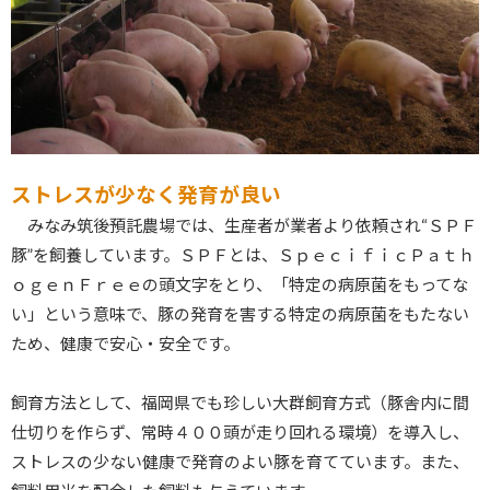
ストレスが少なく発育が良い
みなみ筑後預託農場では、生産者が業者より依頼され“ＳＰＦ
豚”を飼養しています。ＳＰＦとは、ＳｐｅｃｉｆｉｃＰａｔｈ
ｏｇｅｎＦｒｅｅの頭文字をとり、「特定の病原菌をもってな
い」という意味で、豚の発育を害する特定の病原菌をもたない
ため、健康で安心・安全です。
飼育方法として、福岡県でも珍しい大群飼育方式（豚舎内に間
仕切りを作らず、常時４００頭が走り回れる環境）を導入し、
ストレスの少ない健康で発育のよい豚を育てています。また、