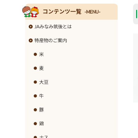
コンテンツ一覧
-MENU-
JAみなみ筑後とは
特産物のご案内
組合長挨拶
組合員数･組合員組織
米
情報開示
麦
事業内容
大豆
支店･店舗･ATM一覧
牛
ご利用にあたって
豚
セキュリティ基本方針
鶏
新規職員採用募集
ナス