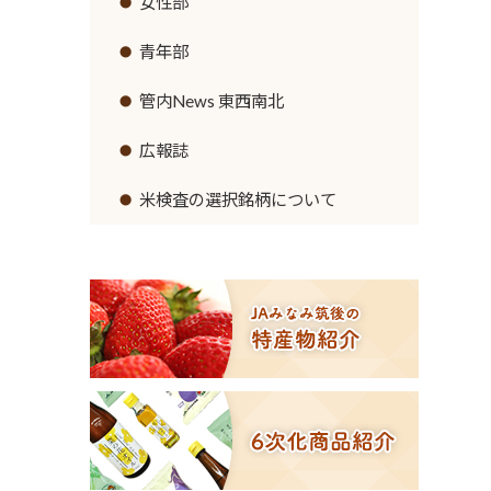
直売所のご案内
女性部
金利情報
営農資材
青年部
お取引ごとの定型約款
生活資材
管内News 東西南北
高齢者福祉サービス
広報誌
農機具レンタル事業のご案内
米検査の選択銘柄について
営業時間とご利用料金