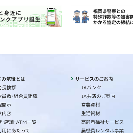
なみ筑後とは
サービスのご案内
合長挨拶
JAバンク
合員数･組合員組織
JA共済のご案内
報開示
営農資材
業内容
生活資材
店･店舗･ATM一覧
高齢者福祉サービス
利用にあたって
農機具レンタル事業