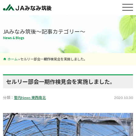
特産物紹介
JAみなみ筑後～記事カテゴリー～
News & Blogs
サービス案
内
ホーム
»
セルリー部会一期作検見会を実施しました。
支店･ATM
一覧
セルリー部会一期作検見会を実施しました。
分類：
管内News 東西南北
2020.10.30