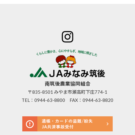
ホーム
JAみなみ筑
サービスの
JA自己改革
特産物のご
後とは
ご案内
青年部
案内
組合長
JAバン
女性部
直売所のご
挨拶
ク
米検査の選
案内
組合員
JA共済
択銘柄につ
お知らせ
数･組合
のご案
いて
管内News
員組織
内
東西南北
情報開
営農資
広報誌
示
材
南筑後農業協同組合
採用情報
事業内
生活資
〒835-8501 みやま市瀬高町下庄774-1
容
材
TEL：
0944-63-8800
FAX：0944-63-8820
支店･店
高齢者
舗･ATM
福祉サ
一覧
ービス
ご利用
農機具
にあた
レンタ