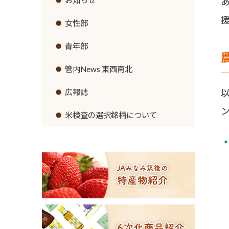
ミカン
お知らせ
ブドウ
女性部
キウイフルーツ
青年部
スモモ
管内News 東西南北
イチジク
広報誌
６次化商品コーナー
米検査の選択銘柄について