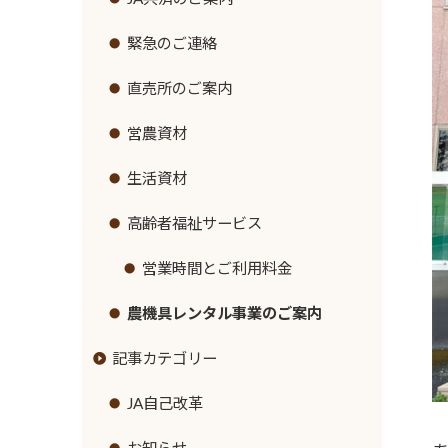
リンク集
セロリ
緊急のご連絡
イチゴ
直売所のご案内
トウモロコシ
営農資材
グリーンアスパラガス
生活資材
キュウリ
高齢者福祉サービス
高菜
営業時間とご利用料金
タケノコ
農機具レンタル事業のご案内
記事カテゴリー
ブロッコリー
花き
JA自己改革