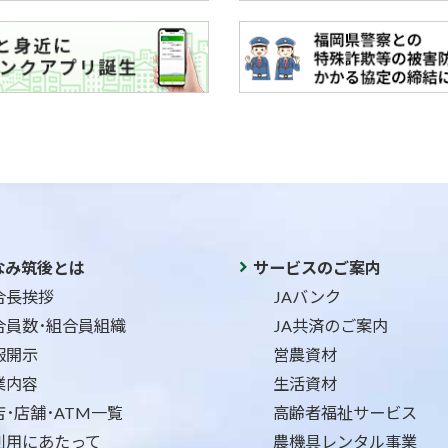
なみ筑後とは
サービスのご案内
合長挨拶
JAバンク
合員数･組合員組織
JA共済のご案内
報開示
営農資材
業内容
生活資材
店･店舗･ATM一覧
高齢者福祉サービス
利用にあたって
農機具レンタル事業