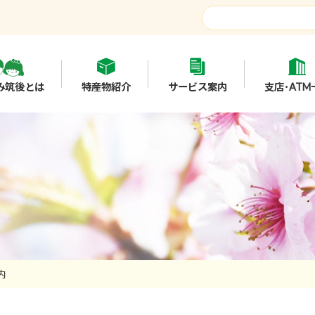
み筑後とは
特産物紹介
サービス案内
支店･ATM
内