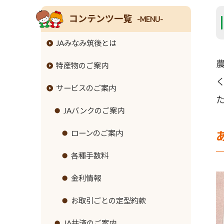
コンテンツ一覧
-MENU-
JAみなみ筑後とは
特産物のご案内
組合長挨拶
サービスのご案内
組合員数･組合員組織
米
情報開示
麦
JAバンクのご案内
事業内容
大豆
ローンのご案内
支店･店舗･ATM一覧
牛
各種手数料
ご利用にあたって
豚
金利情報
セキュリティ基本方針
鶏
お取引ごとの定型約款
新規職員採用募集
ナス
JA共済のご案内