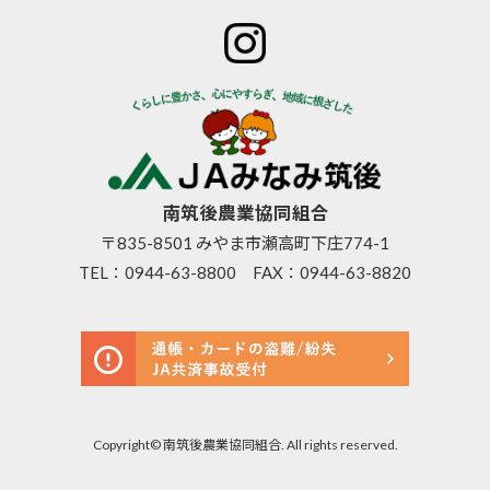
特産物のご
後とは
ご案内
青年部
案内
組合長
JAバン
女性部
直売所のご
挨拶
ク
米検査の選
案内
組合員
JA共済
択銘柄につ
お知らせ
数･組合
のご案
いて
管内News
員組織
内
東西南北
情報開
営農資
広報誌
示
材
南筑後農業協同組合
採用情報
事業内
生活資
〒835-8501 みやま市瀬高町下庄774-1
容
材
TEL：
0944-63-8800
FAX：0944-63-8820
支店･店
高齢者
舗･ATM
福祉サ
一覧
ービス
ご利用
農機具
にあた
レンタ
って
ル事業
セキュ
Copyright© 南筑後農業協同組合. All rights reserved.
リティ基