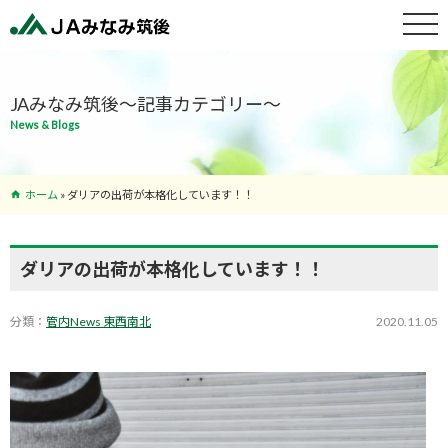
特産物紹介
JAみなみ筑後～記事カテゴリー～
News & Blogs
サービス案
内
ホーム
»
ダリアの出荷が本格化しています！！
支店･ATM
一覧
ダリアの出荷が本格化しています！！
分類：
管内News 東西南北
2020.11.05