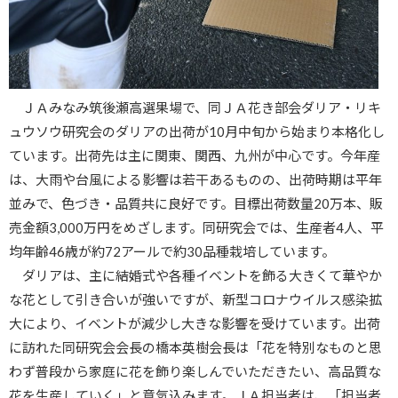
ＪＡみなみ筑後瀬高選果場で、同ＪＡ花き部会ダリア・リキ
ュウソウ研究会のダリアの出荷が10月中旬から始まり本格化し
ています。出荷先は主に関東、関西、九州が中心です。今年産
は、大雨や台風による影響は若干あるものの、出荷時期は平年
並みで、色づき・品質共に良好です。目標出荷数量20万本、販
売金額3,000万円をめざします。同研究会では、生産者4人、平
均年齢46歳が約72アールで約30品種栽培しています。
ダリアは、主に結婚式や各種イベントを飾る大きくて華やか
な花として引き合いが強いですが、新型コロナウイルス感染拡
大により、イベントが減少し大きな影響を受けています。出荷
に訪れた同研究会会長の橋本英樹会長は「花を特別なものと思
わず普段から家庭に花を飾り楽しんでいただきたい、高品質な
花を生産していく」と意気込みます。ＪＡ担当者は、「担当者