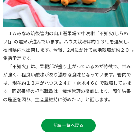
ＪＡみなみ筑後管内の山川選果場で中晩柑「不知火(しらぬ
い)」の選果が進んでいます。ハウス栽培は約１３㌧を選果し、
福岡県内へ出荷します。今後、2月にかけて露地栽培が約２０㌧
集荷予定です。
「不知火」は、果梗部が盛り上がっているのが特徴で、甘み
が強く、程良い酸味があり濃厚な食味となっています。管内で
は、現在約１３戸がハウス２４㌃・露地４６㌃で栽培していま
す。同選果場の担当職員は「栽培管理の徹底により、隔年結果
の是正を図り、生産量維持に努めたい」と話します。
記事一覧へ戻る