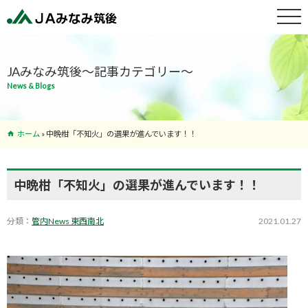
特産物紹介
JAみなみ筑後～記事カテゴリー～
News & Blogs
サービス案
内
ホーム
»
中晩柑「不知火」の選果が進んでいます！！
支店･ATM
一覧
中晩柑「不知火」の選果が進んでいます！！
分類：
管内News 東西南北
2021.01.27