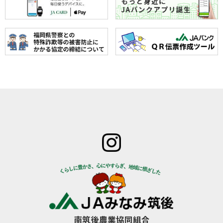
ホーム
JAみなみ筑
サービスの
JA自己改革
特産物のご
後とは
ご案内
青年部
案内
組合長
JAバン
女性部
直売所のご
挨拶
ク
米検査の選
案内
組合員
JA共済
択銘柄につ
お知らせ
数･組合
のご案
いて
管内News
員組織
内
東西南北
情報開
営農資
広報誌
示
材
南筑後農業協同組合