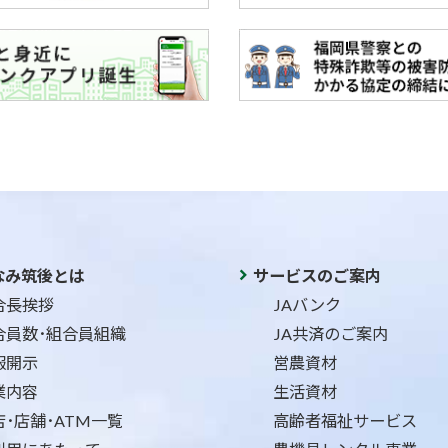
なみ筑後とは
サービスのご案内
合長挨拶
JAバンク
合員数･組合員組織
JA共済のご案内
報開示
営農資材
業内容
生活資材
店･店舗･ATM一覧
高齢者福祉サービス