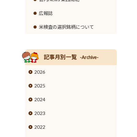
リンク集
セロリ
高齢者福祉サービス
広報誌
イチゴ
農機具レンタル事業のご案内
米検査の選択銘柄について
営業時間とご利用料金
トウモロコシ
グリーンアスパラガス
記事月別一覧
-Archive-
キュウリ
2026
高菜
2025
タケノコ
2024
ブロッコリー
2023
花き
2022