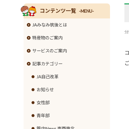
コンテンツ一覧
-MENU-
JAみなみ筑後とは
分
特産物のご案内
組合長挨拶
サービスのご案内
組合員数･組合員組織
米
記事カテゴリー
情報開示
麦
JAバンクのご案内
事業内容
大豆
JA共済のご案内
JA自己改革
ローンのご案内
支店･店舗･ATM一覧
牛
緊急のご連絡
お知らせ
各種手数料
ご利用にあたって
豚
直売所のご案内
女性部
金利情報
セキュリティ基本方針
鶏
営農資材
青年部
お取引ごとの定型約款
新規職員採用募集
ナス
生活資材
管内News 東西南北