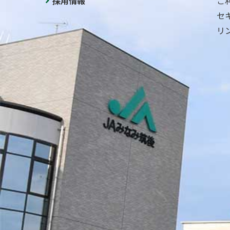
採用情報
ご
セ
リ