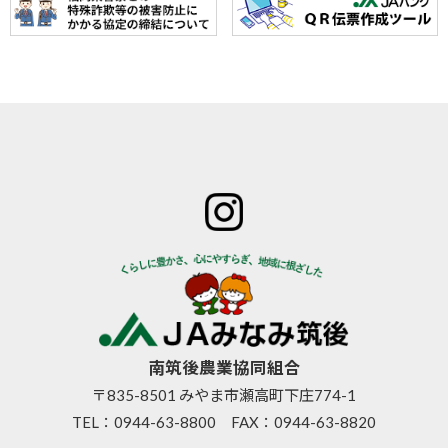
ホーム
JAみなみ筑
サービスの
JA自己改革
特産物のご
後とは
ご案内
青年部
案内
組合長
JAバン
女性部
直売所のご
挨拶
ク
米検査の選
案内
組合員
JA共済
択銘柄につ
お知らせ
数･組合
のご案
いて
管内News
員組織
内
東西南北
情報開
営農資
広報誌
示
材
南筑後農業協同組合
採用情報
事業内
生活資
〒835-8501 みやま市瀬高町下庄774-1
容
材
TEL：
0944-63-8800
FAX：0944-63-8820
支店･店
高齢者