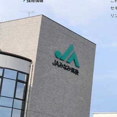
採用情報
ご
セ
リ