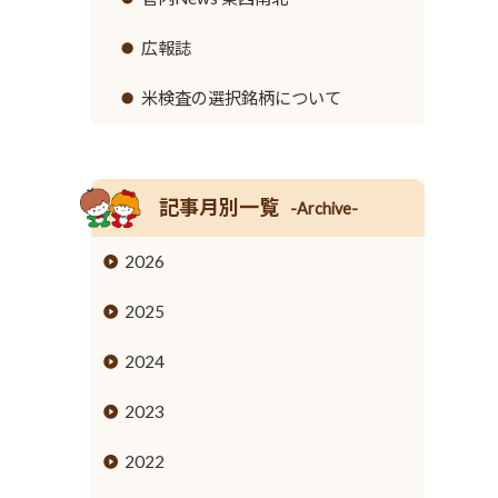
リンク集
セロリ
高齢者福祉サービス
広報誌
イチゴ
農機具レンタル事業のご案内
米検査の選択銘柄について
営業時間とご利用料金
トウモロコシ
グリーンアスパラガス
記事月別一覧
-Archive-
キュウリ
2026
高菜
2025
タケノコ
2024
ブロッコリー
2023
花き
2022