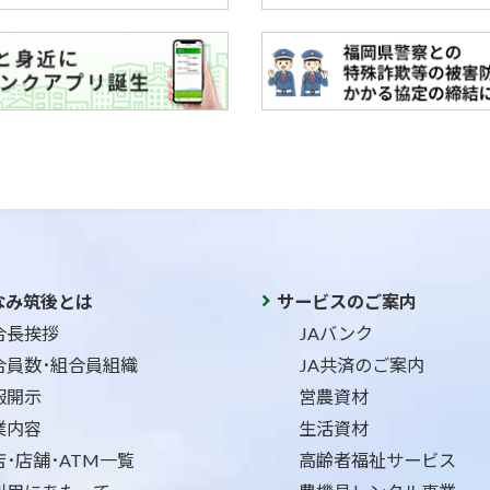
なみ筑後とは
サービスのご案内
合長挨拶
JAバンク
合員数･組合員組織
JA共済のご案内
報開示
営農資材
業内容
生活資材
店･店舗･ATM一覧
高齢者福祉サービス