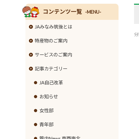
コンテンツ一覧
-MENU-
JAみなみ筑後とは
分
特産物のご案内
組合長挨拶
サービスのご案内
組合員数･組合員組織
米
記事カテゴリー
情報開示
麦
JAバンクのご案内
事業内容
大豆
JA共済のご案内
JA自己改革
ローンのご案内
支店･店舗･ATM一覧
牛
緊急のご連絡
お知らせ
各種手数料
ご利用にあたって
豚
直売所のご案内
女性部
金利情報
セキュリティ基本方針
鶏
営農資材
青年部
お取引ごとの定型約款
新規職員採用募集
ナス
生活資材
管内News 東西南北