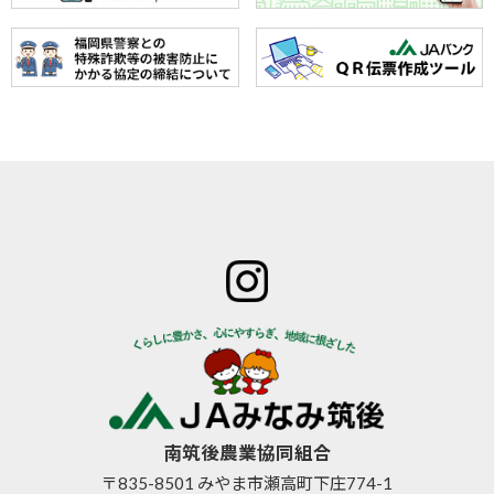
ホーム
JAみなみ筑
サービスの
JA自己改革
特産物のご
後とは
ご案内
青年部
案内
組合長
JAバン
女性部
直売所のご
挨拶
ク
米検査の選
案内
組合員
JA共済
択銘柄につ
お知らせ
数･組合
のご案
いて
管内News
員組織
内
東西南北
情報開
営農資
広報誌
示
材
南筑後農業協同組合
採用情報
事業内
生活資
〒835-8501 みやま市瀬高町下庄774-1