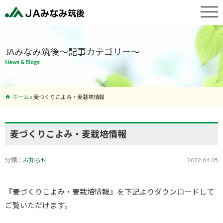
特産物紹介
JAみなみ筑後～記事カテゴリー～
News & Blogs
サービス案
内
ホーム
»
麦づくりこよみ・麦栽培情報
支店･ATM
一覧
麦づくりこよみ・麦栽培情報
分類：
お知らせ
2022.04.05
『麦づくりこよみ・麦栽培情報』を下記よりダウンロードして
ご覧いただけます。