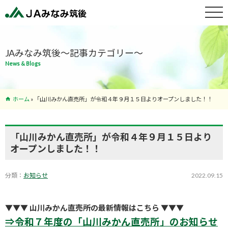
特産物紹介
JAみなみ筑後～記事カテゴリー～
News & Blogs
サービス案
内
ホーム
»
「山川みかん直売所」が令和４年９月１５日よりオープンしました！！
支店･ATM
一覧
「山川みかん直売所」が令和４年９月１５日より
オープンしました！！
分類：
お知らせ
2022.09.15
▼▼▼ 山川みかん直売所の最新情報はこちら ▼▼▼
⇒令和７年度の「山川みかん直売所」のお知らせ