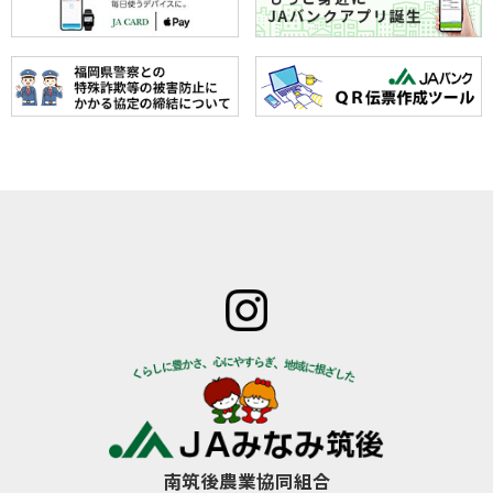
ホーム
JAみなみ筑
サービスの
JA自己改革
特産物のご
後とは
ご案内
青年部
案内
組合長
JAバン
女性部
直売所のご
挨拶
ク
米検査の選
案内
組合員
JA共済
択銘柄につ
お知らせ
数･組合
のご案
いて
管内News
員組織
内
東西南北
情報開
営農資
広報誌
示
材
南筑後農業協同組合