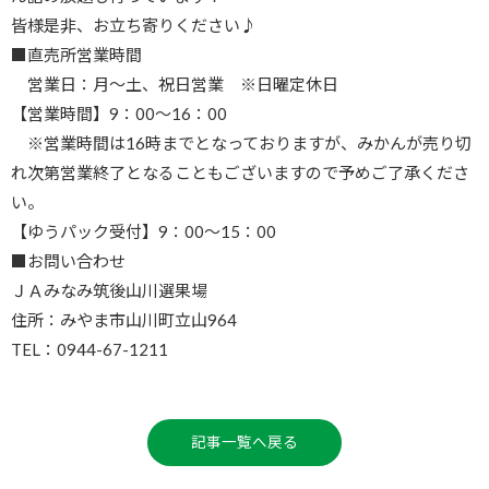
皆様是非、お立ち寄りください
♪
■直売所営業時間
営業日：月～土、祝日営業 ※日曜定休日
【営業時間】
9
：
00
～
16
：
00
※営業時間は16時までとなっておりますが、みかんが売り切
れ次第営業終了となることもございますので予めご了承くださ
い。
【ゆうパック受付】
9
：
00
～
15
：
00
■お問い合わせ
ＪＡみなみ筑後山川選果場
住所：みやま市山川町立山
964
TEL：
0944-67-1211
記事一覧へ戻る