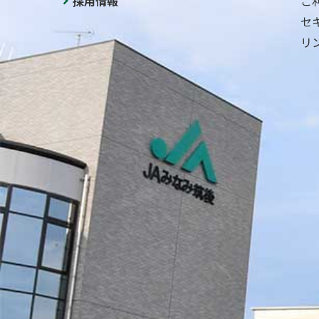
採用情報
ご
セ
リ