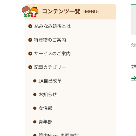
コンテンツ一覧
-MENU-
JAみなみ筑後とは
特産物のご案内
組合長挨拶
分
サービスのご案内
組合員数･組合員組織
米
記事カテゴリー
情報開示
麦
JAバンクのご案内
事業内容
大豆
JA共済のご案内
JA自己改革
ローンのご案内
支店･店舗･ATM一覧
牛
緊急のご連絡
お知らせ
各種手数料
ご利用にあたって
豚
直売所のご案内
女性部
金利情報
セキュリティ基本方針
鶏
営農資材
青年部
お取引ごとの定型約款
新規職員採用募集
ナス
生活資材
管内News 東西南北