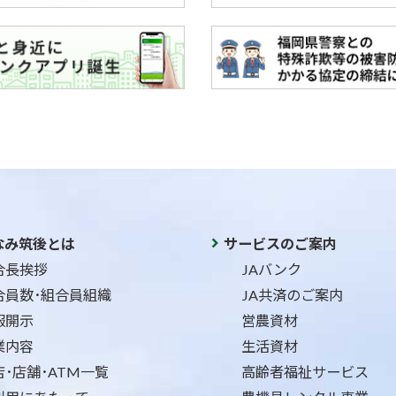
なみ筑後とは
サービスのご案内
合長挨拶
JAバンク
合員数･組合員組織
JA共済のご案内
報開示
営農資材
業内容
生活資材
店･店舗･ATM一覧
高齢者福祉サービス