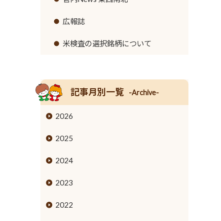
リンク集
セロリ
高齢者福祉サービス
広報誌
イチゴ
農機具レンタル事業のご案内
米検査の選択銘柄について
営業時間とご利用料金
トウモロコシ
グリーンアスパラガス
記事月別一覧
-Archive-
キュウリ
2026
高菜
2025
タケノコ
2024
ブロッコリー
2023
花き
2022