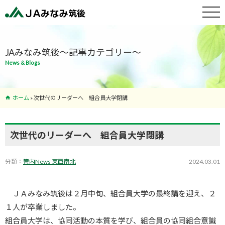
特産物紹介
JAみなみ筑後～記事カテゴリー～
News & Blogs
サービス案
内
ホーム
»
次世代のリーダーへ 組合員大学閉講
支店･ATM
一覧
次世代のリーダーへ 組合員大学閉講
分類：
管内News 東西南北
2024.03.01
ＪＡみなみ筑後は２月中旬、組合員大学の最終講を迎え、２
１人が卒業しました。
組合員大学は、協同活動の本質を学び、組合員の協同組合意識