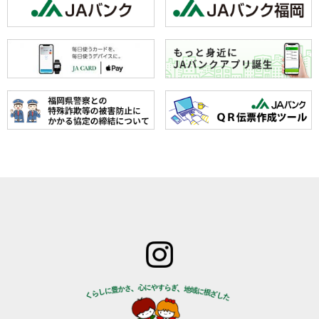
ホーム
JAみなみ筑
サービスの
JA自己改革
特産物のご
後とは
ご案内
青年部
案内
組合長
JAバン
女性部
直売所のご
挨拶
ク
米検査の選
案内
組合員
JA共済
択銘柄につ
お知らせ
数･組合
のご案
いて