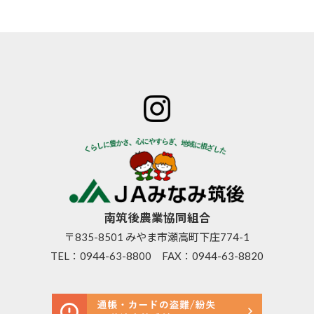
ホーム
JAみなみ筑
サービスの
JA自己改革
特産物のご
後とは
ご案内
青年部
案内
組合長
JAバン
女性部
直売所のご
挨拶
ク
米検査の選
案内
組合員
JA共済
択銘柄につ
お知らせ
数･組合
のご案
いて
管内News
員組織
内
東西南北
情報開
営農資
広報誌
示
材
南筑後農業協同組合
採用情報
事業内
生活資
〒835-8501 みやま市瀬高町下庄774-1
容
材
TEL：
0944-63-8800
FAX：0944-63-8820
支店･店
高齢者
舗･ATM
福祉サ
一覧
ービス
ご利用
農機具