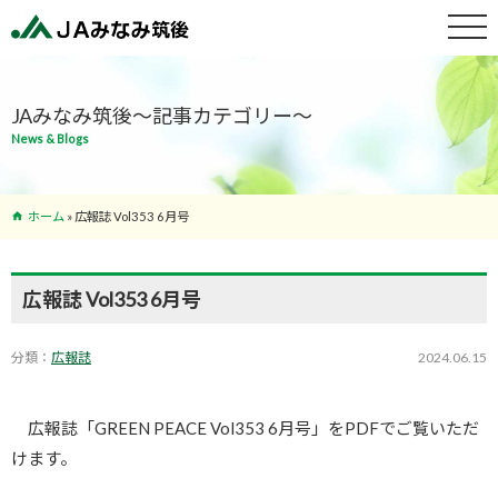
特産物紹介
JAみなみ筑後～記事カテゴリー～
News & Blogs
サービス案
内
ホーム
»
広報誌 Vol353 6月号
支店･ATM
一覧
広報誌 Vol353 6月号
分類：
広報誌
2024.06.15
広報誌「GREEN PEACE Vol353 6月号」をPDFでご覧いただ
けます。