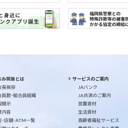
なみ筑後とは
サービスのご案内
合長挨拶
JAバンク
合員数･組合員組織
JA共済のご案内
報開示
営農資材
業内容
生活資材
店･店舗･ATM一覧
高齢者福祉サービス