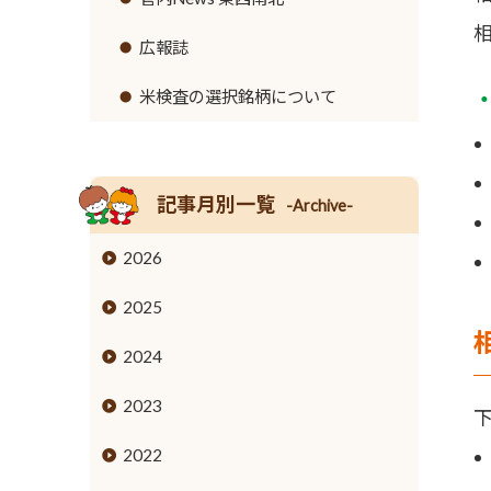
リンク集
セロリ
高齢者福祉サービス
広報誌
イチゴ
農機具レンタル事業のご案内
米検査の選択銘柄について
営業時間とご利用料金
トウモロコシ
グリーンアスパラガス
記事月別一覧
-Archive-
キュウリ
2026
高菜
2025
タケノコ
2024
ブロッコリー
2023
花き
2022