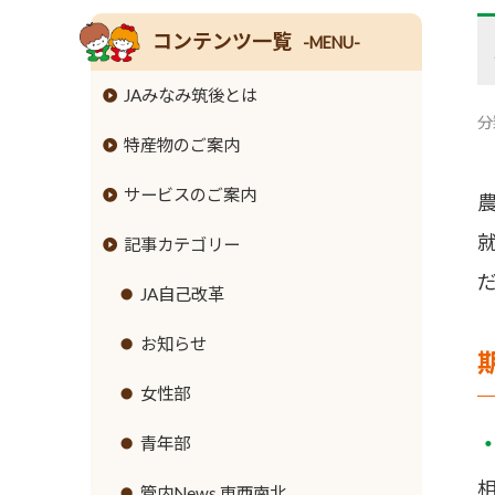
コンテンツ一覧
-MENU-
JAみなみ筑後とは
分
特産物のご案内
組合長挨拶
サービスのご案内
組合員数･組合員組織
米
記事カテゴリー
情報開示
麦
JAバンクのご案内
事業内容
大豆
JA共済のご案内
JA自己改革
ローンのご案内
支店･店舗･ATM一覧
牛
緊急のご連絡
お知らせ
各種手数料
ご利用にあたって
豚
直売所のご案内
女性部
金利情報
セキュリティ基本方針
鶏
営農資材
青年部
お取引ごとの定型約款
新規職員採用募集
ナス
生活資材
管内News 東西南北