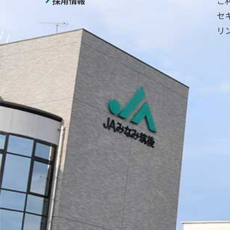
採用情報
ご
セ
リ