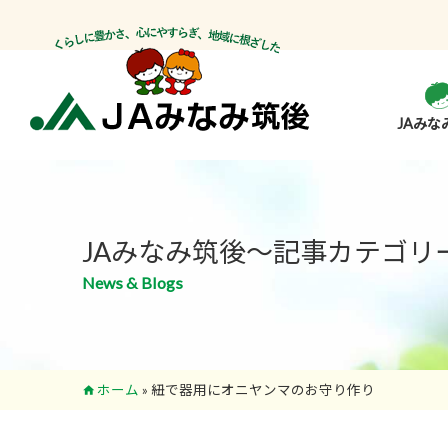
JAみな
JAみなみ筑後～記事カテゴリ
News & Blogs
ホーム
»
紐で器用にオニヤンマのお守り作り