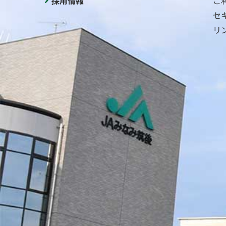
採用情報
ご
セ
リ