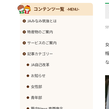
コンテンツ一覧
-MENU-
JAみなみ筑後とは
分
特産物のご案内
組合長挨拶
サービスのご案内
組合員数･組合員組織
米
記事カテゴリー
情報開示
麦
JAバンクのご案内
事業内容
大豆
JA共済のご案内
JA自己改革
ローンのご案内
支店･店舗･ATM一覧
牛
緊急のご連絡
お知らせ
各種手数料
ご利用にあたって
豚
直売所のご案内
女性部
金利情報
セキュリティ基本方針
鶏
営農資材
青年部
お取引ごとの定型約款
新規職員採用募集
ナス
生活資材
管内News 東西南北