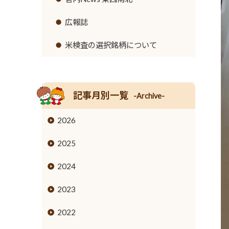
リンク集
セロリ
高齢者福祉サービス
広報誌
イチゴ
農機具レンタル事業のご案内
米検査の選択銘柄について
営業時間とご利用料金
トウモロコシ
グリーンアスパラガス
記事月別一覧
-Archive-
キュウリ
2026
高菜
2025
タケノコ
2024
ブロッコリー
2023
花き
2022