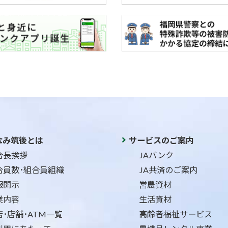
なみ筑後とは
サービスのご案内
合長挨拶
JAバンク
合員数･組合員組織
JA共済のご案内
報開示
営農資材
業内容
生活資材
店･店舗･ATM一覧
高齢者福祉サービス