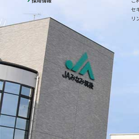
採用情報
ご
セ
リ