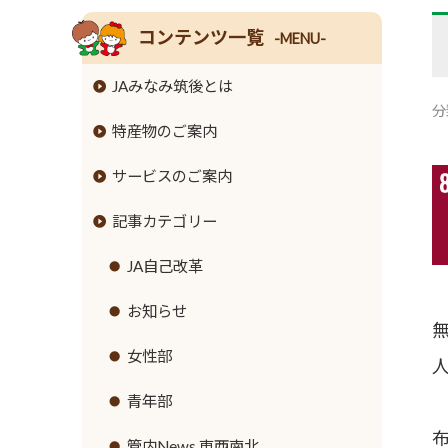
コンテンツ一覧
-MENU-
JAみなみ筑後とは
分
特産物のご案内
組合長挨拶
サービスのご案内
組合員数･組合員組織
米
記事カテゴリー
情報開示
麦
JAバンクのご案内
事業内容
大豆
JA共済のご案内
JA自己改革
ローンのご案内
支店･店舗･ATM一覧
牛
緊急のご連絡
お知らせ
各種手数料
ご利用にあたって
豚
直売所のご案内
女性部
金利情報
セキュリティ基本方針
鶏
営農資材
青年部
お取引ごとの定型約款
新規職員採用募集
ナス
生活資材
管内News 東西南北