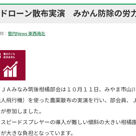
ドローン散布実演 みかん防除の労
類：
管内News 東西南北
ＪＡみなみ筑後柑橘部会は１０月１１日、みやま市山川
無人飛行機）を使った農薬散布の実演を行い、部会員、
人が参加しました。
スピードスプレヤーの導入が難しい傾斜の大きい柑橘園
布が大きな負担となっています。