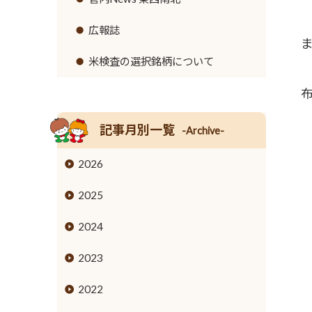
リンク集
セロリ
高齢者福祉サービス
広報誌
イチゴ
農機具レンタル事業のご案内
米検査の選択銘柄について
営業時間とご利用料金
トウモロコシ
グリーンアスパラガス
記事月別一覧
-Archive-
キュウリ
2026
高菜
2025
タケノコ
2024
ブロッコリー
2023
花き
2022