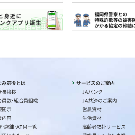
なみ筑後とは
サービスのご案内
合長挨拶
JAバンク
合員数･組合員組織
JA共済のご案内
報開示
営農資材
業内容
生活資材
店･店舗･ATM一覧
高齢者福祉サービス