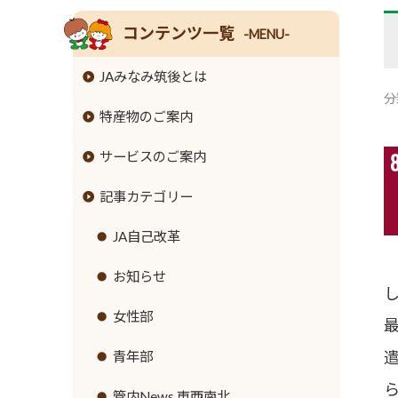
コンテンツ一覧
-MENU-
JAみなみ筑後とは
分
特産物のご案内
組合長挨拶
サービスのご案内
組合員数･組合員組織
米
記事カテゴリー
情報開示
麦
JAバンクのご案内
事業内容
大豆
JA共済のご案内
JA自己改革
ローンのご案内
支店･店舗･ATM一覧
牛
緊急のご連絡
お知らせ
各種手数料
ご利用にあたって
豚
直売所のご案内
女性部
金利情報
セキュリティ基本方針
鶏
営農資材
青年部
お取引ごとの定型約款
新規職員採用募集
ナス
生活資材
管内News 東西南北