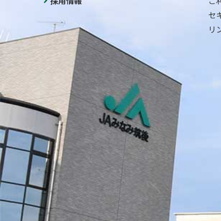
採用情報
ご
セ
リ