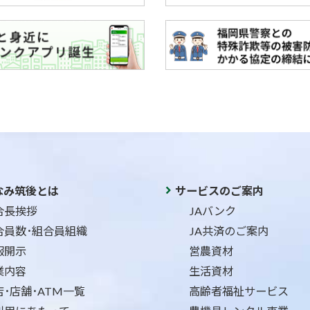
なみ筑後とは
サービスのご案内
合長挨拶
JAバンク
合員数･組合員組織
JA共済のご案内
報開示
営農資材
業内容
生活資材
店･店舗･ATM一覧
高齢者福祉サービス