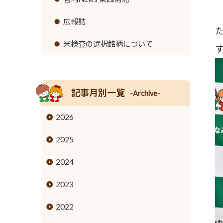
リンク集
セロリ
高齢者福祉サービス
広報誌
イチゴ
農機具レンタル事業のご案内
米検査の選択銘柄について
営業時間とご利用料金
トウモロコシ
グリーンアスパラガス
記事月別一覧
-Archive-
キュウリ
2026
高菜
2025
タケノコ
2024
ブロッコリー
2023
花き
2022