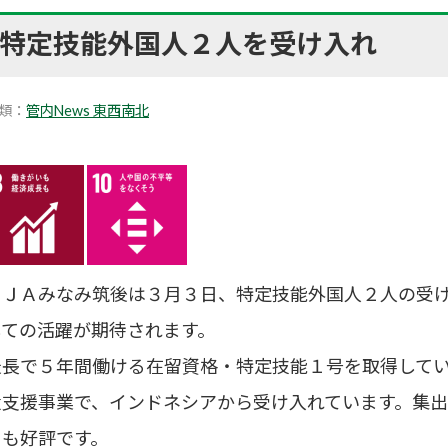
特定技能外国人２人を受け入れ
類：
管内News 東西南北
ＪＡみなみ筑後は３月３日、特定技能外国人２人の受け
しての活躍が期待されます。
最長で５年間働ける在留資格・特定技能１号を取得して
遣支援事業で、インドネシアから受け入れています。集
らも好評です。