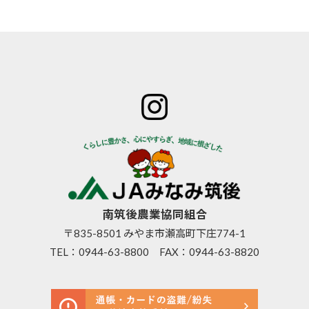
ホーム
JAみなみ筑
サービスの
JA自己改革
特産物のご
後とは
ご案内
青年部
案内
組合長
JAバン
女性部
直売所のご
挨拶
ク
米検査の選
案内
組合員
JA共済
択銘柄につ
お知らせ
数･組合
のご案
いて
管内News
員組織
内
東西南北
情報開
営農資
広報誌
示
材
南筑後農業協同組合
採用情報
事業内
生活資
〒835-8501 みやま市瀬高町下庄774-1
容
材
TEL：
0944-63-8800
FAX：0944-63-8820
支店･店
高齢者
舗･ATM
福祉サ
一覧
ービス
ご利用
農機具