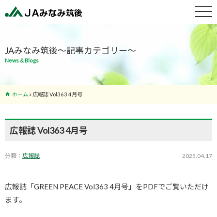
特産物紹介
JAみなみ筑後～記事カテゴリー～
News & Blogs
サービス案
内
ホーム
»
広報誌 Vol363 4月号
支店･ATM
一覧
広報誌 Vol363 4月号
分類：
広報誌
2025.04.17
広報誌「GREEN PEACE Vol363 4月号」をPDFでご覧いただけ
ます。