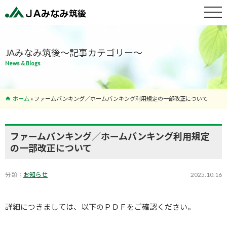
特産物紹介
JAみなみ筑後～記事カテゴリー～
News & Blogs
サービス案
内
ホーム
»
ファームバンキング／ホームバンキング利用規定の一部改正について
支店･ATM
一覧
ファームバンキング／ホームバンキング利用規定
の一部改正について
分類：
お知らせ
2025.10.16
詳細につきましては、以下のＰＤＦをご確認ください。