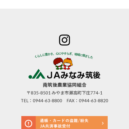
ホーム
JAみなみ筑
サービスの
JA自己改革
特産物のご
後とは
ご案内
青年部
案内
組合長
JAバン
女性部
直売所のご
挨拶
ク
米検査の選
案内
組合員
JA共済
択銘柄につ
お知らせ
数･組合
のご案
いて
管内News
員組織
内
東西南北
情報開
営農資
広報誌
示
材
南筑後農業協同組合
採用情報
事業内
生活資
〒835-8501 みやま市瀬高町下庄774-1
容
材
TEL：
0944-63-8800
FAX：0944-63-8820
支店･店
高齢者
舗･ATM
福祉サ
一覧
ービス
ご利用
農機具