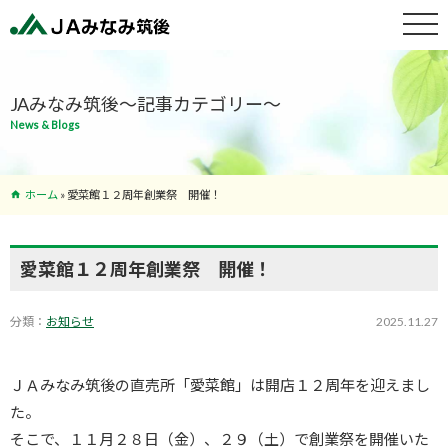
特産物紹介
JAみなみ筑後～記事カテゴリー～
News & Blogs
サービス案
内
ホーム
»
愛菜館１２周年創業祭 開催！
支店･ATM
一覧
愛菜館１２周年創業祭 開催！
分類：
お知らせ
2025.11.27
ＪＡみなみ筑後の直売所「愛菜館」は開店１２周年を迎えまし
た。
そこで、１１月２８日（金）、２９（土）で創業祭を開催いた