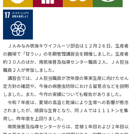
ＪＡみなみ筑後キウイフルーツ部会は１２月２６日、生産者
の圃場で「甘うぃ」の冬期管理講習会を開催しました。生産者
約３０人のほか、南筑後普及指導センター職員２人、ＪＡ担当
職員２人が参加しました。
講習会では、ＪＡ担当職員が次年度の果実生産に向けたせん
定方針の確認や、今後の病害虫防除における留意点などを説明
しました。また、今作の実績についても報告がありました。
令和７年産は、夏場の高温と乾燥により生育への影響が懸念
されましたが、順調な生育となり、同ＪＡでは１１１トンを集
荷し、昨年度を上回りました。
南筑後普及指導センターからは、定植１年目および２年目以