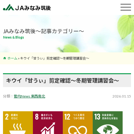
特産物紹介
JAみなみ筑後～記事カテゴリー～
News & Blogs
サービス案
内
ホーム
»
キウイ「甘うぃ」剪定確認～冬期管理講習会～
支店･ATM
一覧
キウイ「甘うぃ」剪定確認～冬期管理講習会～
分類：
管内News 東西南北
2026.01.15