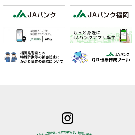
ホーム
JAみなみ筑
サービスの
JA自己改革
特産物のご
後とは
ご案内
青年部
案内
組合長
JAバン
女性部
直売所のご
挨拶
ク
米検査の選
案内
組合員
JA共済
択銘柄につ