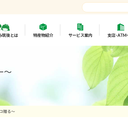
み筑後とは
特産物紹介
サービス案内
支店･ATM
ー～
ロ贈る～