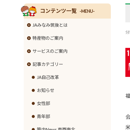
コンテンツ一覧
-MENU-
JAみなみ筑後とは
分
特産物のご案内
組合長挨拶
サービスのご案内
組合員数･組合員組織
米
記事カテゴリー
情報開示
麦
JAバンクのご案内
事業内容
大豆
JA共済のご案内
JA自己改革
ローンのご案内
支店･店舗･ATM一覧
牛
緊急のご連絡
お知らせ
各種手数料
ご利用にあたって
豚
直売所のご案内
女性部
金利情報
セキュリティ基本方針
鶏
営農資材
青年部
お取引ごとの定型約款
新規職員採用募集
ナス
生活資材
管内News 東西南北