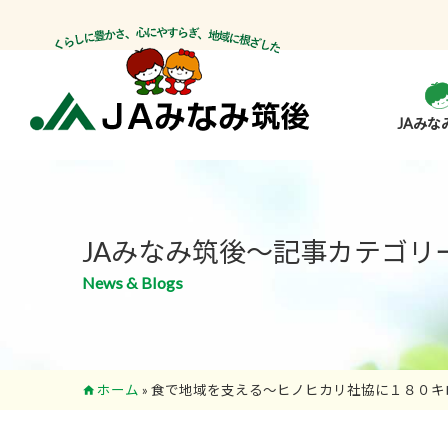
JAみな
JAみなみ筑後～記事カテゴリ
News & Blogs
ホーム
»
食で地域を支える～ヒノヒカリ社協に１８０キ