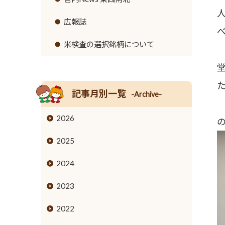
リンク集
セロリ
高齢者福祉サービス
広報誌
イチゴ
農機具レンタル事業のご案内
米検査の選択銘柄について
営業時間とご利用料金
トウモロコシ
グリーンアスパラガス
記事月別一覧
-Archive-
キュウリ
2026
高菜
2025
タケノコ
2024
ブロッコリー
2023
花き
2022