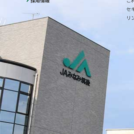
採用情報
ご
セ
リ