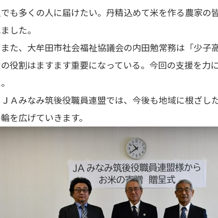
人でも多くの人に届けたい。丹精込めて米を作る農家の
べました。
また、大牟田市社会福祉協議会の内田勉常務は「少子高
堂の役割はますます重要になっている。今回の支援を力
た。
ＪＡみなみ筑後役職員連盟では、今後も地域に根ざした
の輪を広げていきます。