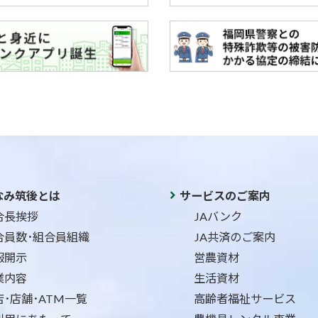
なみ筑後とは
サービスのご案内
合長挨拶
JAバンク
合員数･組合員組織
JA共済のご案内
報開示
営農資材
業内容
生活資材
店･店舗･ATM一覧
高齢者福祉サービス