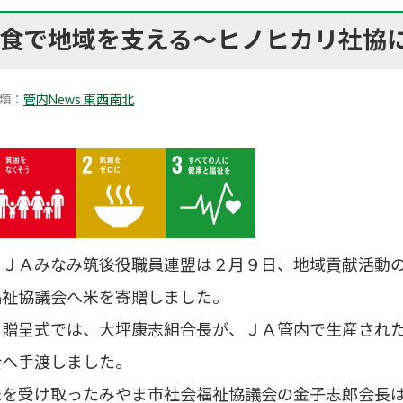
食で地域を支える～ヒノヒカリ社協
類：
管内News 東西南北
ＪＡみなみ筑後役職員連盟は２月９日、地域貢献活動の
福祉協議会へ米を寄贈しました。
贈呈式では、大坪康志組合長が、ＪＡ管内で生産された
会へ手渡しました。
米を受け取ったみやま市社会福祉協議会の金子志郎会長