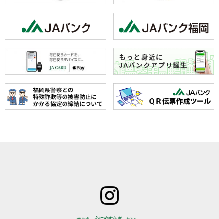
ホーム
JAみなみ筑
サービスの
JA自己改革
特産物のご
後とは
ご案内
青年部
案内
組合長
JAバン
女性部
直売所のご
挨拶
ク
米検査の選