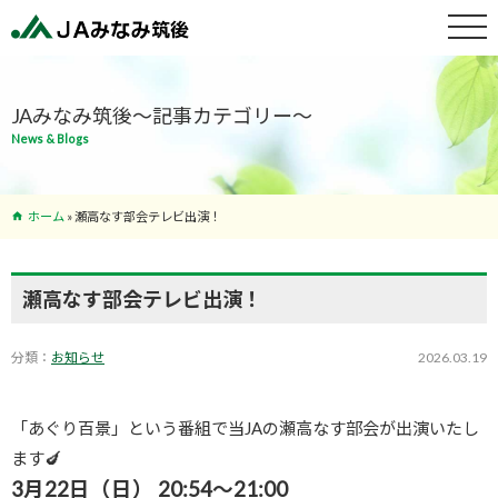
特産物紹介
JAみなみ筑後～記事カテゴリー～
News & Blogs
サービス案
内
ホーム
»
瀬高なす部会テレビ出演！
支店･ATM
一覧
瀬高なす部会テレビ出演！
分類：
お知らせ
2026.03.19
「あぐり百景」という番組で当JAの瀬高なす部会が出演いたし
ます🍆
3月22日（日） 20:54～21:00