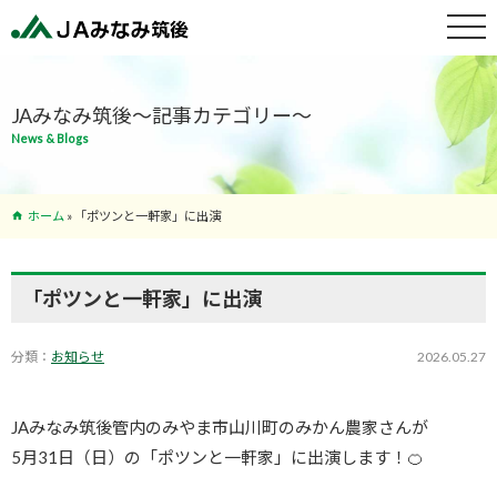
特産物紹介
JAみなみ筑後～記事カテゴリー～
News & Blogs
サービス案
内
ホーム
»
「ポツンと一軒家」に出演
支店･ATM
一覧
「ポツンと一軒家」に出演
分類：
お知らせ
2026.05.27
JAみなみ筑後管内のみやま市山川町のみかん農家さんが
5月31日（日）の「ポツンと一軒家」に出演します！🍊⁡