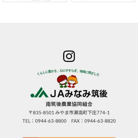
ホーム
JAみなみ筑
サービスの
JA自己改革
特産物のご
後とは
ご案内
青年部
案内
組合長
JAバン
女性部
直売所のご
挨拶
ク
米検査の選
案内
組合員
JA共済
択銘柄につ
お知らせ
数･組合
のご案
いて
管内News
員組織
内
東西南北
情報開
営農資
広報誌
示
材
南筑後農業協同組合
採用情報
事業内
生活資
〒835-8501 みやま市瀬高町下庄774-1
容
材
TEL：
0944-63-8800
FAX：0944-63-8820
支店･店
高齢者
舗･ATM
福祉サ
一覧
ービス