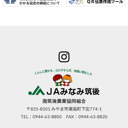
ホーム
JAみなみ筑
サービスの
JA自己改革
特産物のご
後とは
ご案内
青年部
案内
組合長
JAバン
女性部
直売所のご
挨拶
ク
米検査の選
案内
組合員
JA共済
択銘柄につ
お知らせ
数･組合
のご案
いて
管内News
員組織
内
東西南北
情報開
営農資
広報誌
示
材
南筑後農業協同組合
採用情報
事業内
生活資
〒835-8501 みやま市瀬高町下庄774-1
容
材
TEL：
0944-63-8800
FAX：0944-63-8820
支店･店
高齢者
舗･ATM
福祉サ