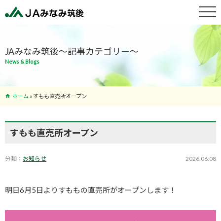
特産物紹介
JAみなみ筑後～記事カテゴリー～
News & Blogs
サービス案
内
ホーム
»
すもも直売所オープン
支店･ATM
一覧
すもも直売所オープン
分類：
お知らせ
2026.06.08
明日6月5日よりすももの直売所がオープンします！