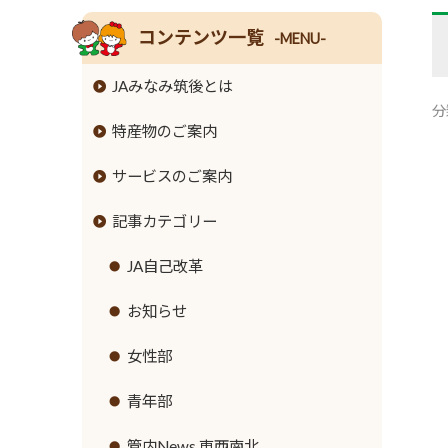
コンテンツ一覧
-MENU-
JAみなみ筑後とは
分
特産物のご案内
組合長挨拶
サービスのご案内
組合員数･組合員組織
米
記事カテゴリー
情報開示
麦
JAバンクのご案内
事業内容
大豆
JA共済のご案内
JA自己改革
ローンのご案内
支店･店舗･ATM一覧
牛
緊急のご連絡
お知らせ
各種手数料
ご利用にあたって
豚
直売所のご案内
女性部
金利情報
セキュリティ基本方針
鶏
営農資材
青年部
お取引ごとの定型約款
新規職員採用募集
ナス
生活資材
管内News 東西南北