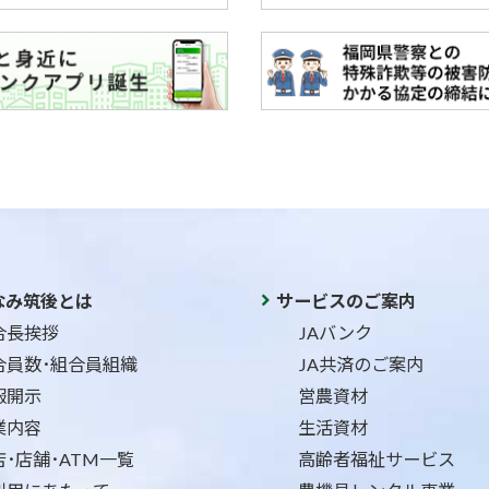
なみ筑後とは
サービスのご案内
合長挨拶
JAバンク
合員数･組合員組織
JA共済のご案内
報開示
営農資材
業内容
生活資材
店･店舗･ATM一覧
高齢者福祉サービス