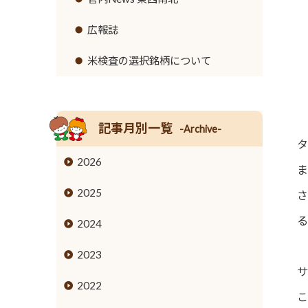
リンク集
セロリ
高齢者福祉サービス
広報誌
イチゴ
農機具レンタル事業のご案内
米検査の選択銘柄について
営業時間とご利用料金
トウモロコシ
グリーンアスパラガス
記事月別一覧
-Archive-
タ
キュウリ
2026
ま
高菜
2025
さ
タケノコ
る
2024
ブロッコリー
2023
サ
花き
2022
こ