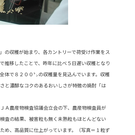
」の収穫が始まり、各カントリーで荷受け作業をス
で推移したことで、昨年に比べ５日遅い収穫となり
全体で８２００㌧の収穫量を見込んでいます。収穫
さと濃醇なコクのあるおいしさが特徴の焼酎「は
ＪＡ農産物検査協議会立会の下、農産物検査員が
検査の結果、被害粒も無く未熟粒もほとんどない
ため、高品質に仕上がっています。（写真＝１粒ず