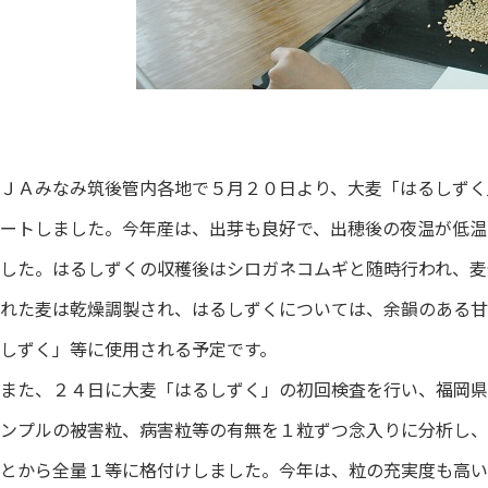
ＪＡみなみ筑後管内各地で５月２０日より、大麦「はるしずく
ートしました。今年産は、出芽も良好で、出穂後の夜温が低温
した。はるしずくの収穫後はシロガネコムギと随時行われ、麦
れた麦は乾燥調製され、はるしずくについては、余韻のある甘
しずく」等に使用される予定です。
また、２４日に大麦「はるしずく」の初回検査を行い、福岡県
ンプルの被害粒、病害粒等の有無を１粒ずつ念入りに分析し、
とから全量１等に格付けしました。今年は、粒の充実度も高い