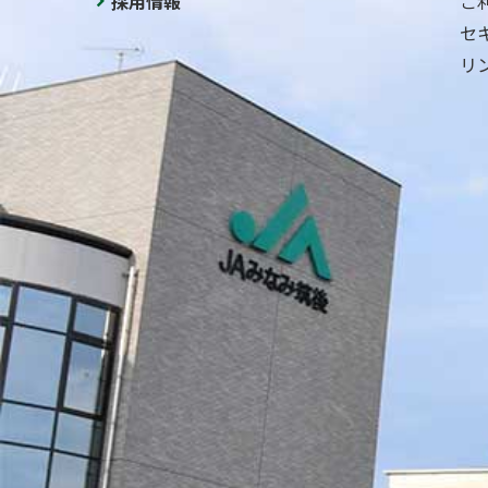
採用情報
ご
セ
リ