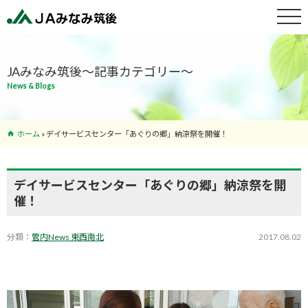
特産物紹介
JAみなみ筑後～記事カテゴリー～
News & Blogs
サービス案
内
ホーム
»
デイサービスセンター「あぐりの郷」納涼祭を開催！
支店･ATM
一覧
デイサービスセンター「あぐりの郷」納涼祭を開
催！
分類：
管内News 東西南北
2017.08.02