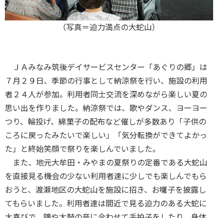
（写真＝迫力満点の大蛇山）
ＪＡみなみ筑後デイサービスセンター「あぐりの郷」は
７月２９日、季節の行事として納涼祭を行い、施設の利用
者２４人が参加。利用者同士交流を深めながら楽しい夏の
思い出を作りました。納涼祭では、歌やダンス、ヨーヨー
つり、輪投げ、綿菓子の配布など催しが多数あり「子供の
ころに戻ったみたいで楽しい」「気分転換ができてよかっ
た」と終始笑顔で祭りを楽しんでいました。
また、地元大牟田・みやまの夏祭りの定番である大蛇山
を直接見る機会の少ない利用者達に少しでも楽しんでもら
おうと、渡瀬地区の大蛇山を施設に招き、お囃子を披露し
てもらいました。利用者達は間近で見る迫力のある大蛇に
大喜びで、鐘や太鼓の音に合わせて手拍子をしたり、身体