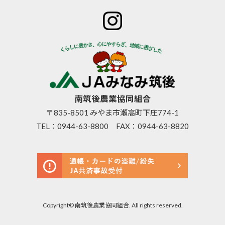
特産物のご
後とは
ご案内
青年部
案内
組合長
JAバン
女性部
直売所のご
挨拶
ク
米検査の選
案内
組合員
JA共済
択銘柄につ
お知らせ
数･組合
のご案
いて
管内News
員組織
内
東西南北
情報開
営農資
広報誌
示
材
南筑後農業協同組合
採用情報
事業内
生活資
〒835-8501 みやま市瀬高町下庄774-1
容
材
TEL：
0944-63-8800
FAX：0944-63-8820
支店･店
高齢者
舗･ATM
福祉サ
一覧
ービス
ご利用
農機具
にあた
レンタ
って
ル事業
セキュ
Copyright© 南筑後農業協同組合. All rights reserved.
リティ基