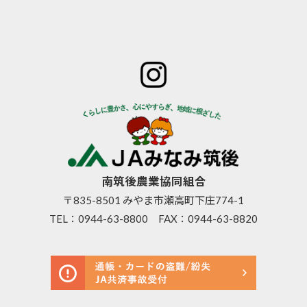
ホーム
JAみなみ筑
サービスの
JA自己改革
特産物のご
後とは
ご案内
青年部
案内
組合長
JAバン
女性部
直売所のご
挨拶
ク
米検査の選
案内
組合員
JA共済
択銘柄につ
お知らせ
数･組合
のご案
いて
管内News
員組織
内
東西南北
情報開
営農資
広報誌
示
材
南筑後農業協同組合
採用情報
事業内
生活資
〒835-8501 みやま市瀬高町下庄774-1
容
材
TEL：
0944-63-8800
FAX：0944-63-8820
支店･店
高齢者
舗･ATM
福祉サ
一覧
ービス
ご利用
農機具
にあた
レンタ
って
ル事業