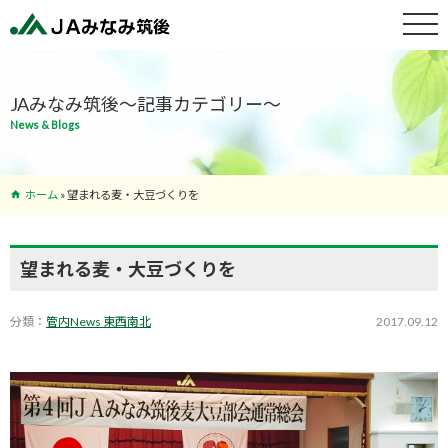
特産物紹介
JAみなみ筑後～記事カテゴリー～
News & Blogs
サービス案
内
ホーム
»
望まれる麦・大豆づくりを
支店･ATM
一覧
望まれる麦・大豆づくりを
分類：
管内News 東西南北
2017.09.12