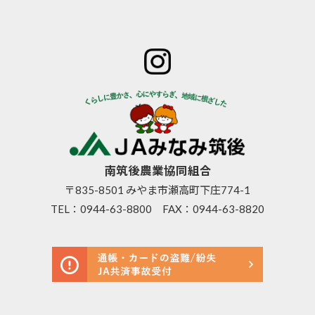
ホーム
JAみなみ筑
サービスの
JA自己改革
特産物のご
後とは
ご案内
青年部
案内
組合長
JAバン
女性部
直売所のご
挨拶
ク
米検査の選
案内
組合員
JA共済
択銘柄につ
お知らせ
数･組合
のご案
いて
管内News
員組織
内
東西南北
情報開
営農資
広報誌
示
材
南筑後農業協同組合
採用情報
事業内
生活資
〒835-8501 みやま市瀬高町下庄774-1
容
材
TEL：
0944-63-8800
FAX：0944-63-8820
支店･店
高齢者
舗･ATM
福祉サ
一覧
ービス
ご利用
農機具
にあた
レンタ
って
ル事業