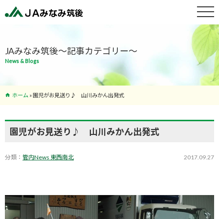
特産物紹介
JAみなみ筑後～記事カテゴリー～
News & Blogs
サービス案
内
ホーム
»
園児がお見送り♪ 山川みかん出発式
支店･ATM
一覧
園児がお見送り♪ 山川みかん出発式
分類：
管内News 東西南北
2017.09.27