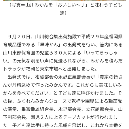
（写真＝山川みかんを「おいしい～♪」と味わう子ども
達）
９月２０日、山川総合集出荷施設で平成２９年産福岡県
育成品種である「早味かん」の出発式を行い、管内にある
山川東部保育園の児童ら３０人による「いってらっしゃ
い」の元気な明るい声に見送られながら、みかんを積んだ
トラックが福岡と東京市場へと出発しました。
出発式では、柑橘部会の永野正氣部会長が「農家の皆さ
んが丹精込めて作ったみかんです。これからも美味しいみ
かんを食べてください」と子ども達に呼びかけました。そ
の後、ふくれんみかんジュースで乾杯や園児による鼓笛隊
の演奏、乗富幸雄組合長、永野部会長、立花副部会長、山
下副部会長、園児２人によるテープカットが行われまし
た。子ども達は手に持った風船を飛ばし、これから本番を