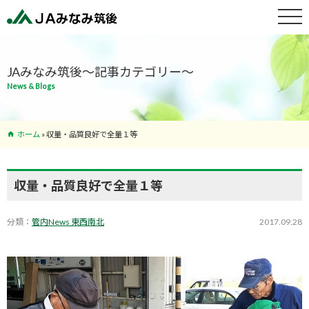
特産物紹介
JAみなみ筑後～記事カテゴリー～
News & Blogs
サービス案
内
ホーム
»
収量・品質良好で全量１等
支店･ATM
一覧
収量・品質良好で全量１等
分類：
管内News 東西南北
2017.09.28