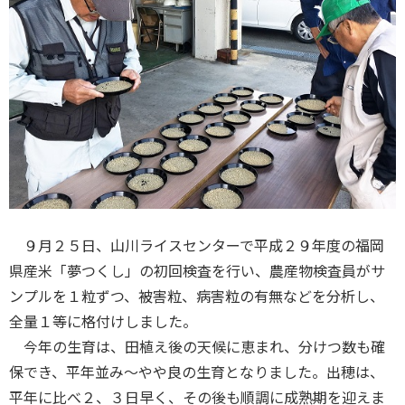
９月２５日、山川ライスセンターで平成２９年度の福岡
県産米「夢つくし」の初回検査を行い、農産物検査員がサ
ンプルを１粒ずつ、被害粒、病害粒の有無などを分析し、
全量１等に格付けしました。
今年の生育は、田植え後の天候に恵まれ、分けつ数も確
保でき、平年並み～やや良の生育となりました。出穂は、
平年に比べ２、３日早く、その後も順調に成熟期を迎えま