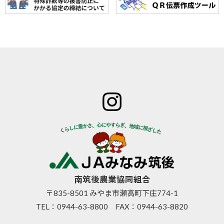
ホーム
JAみなみ筑
サービスの
JA自己改革
特産物のご
後とは
ご案内
青年部
案内
組合長
JAバン
女性部
直売所のご
挨拶
ク
米検査の選
案内
組合員
JA共済
択銘柄につ
お知らせ
数･組合
のご案
いて
管内News
員組織
内
東西南北
情報開
営農資
広報誌
示
材
南筑後農業協同組合
採用情報
事業内
生活資
〒835-8501 みやま市瀬高町下庄774-1
容
材
TEL：
0944-63-8800
FAX：0944-63-8820
支店･店
高齢者
舗･ATM
福祉サ