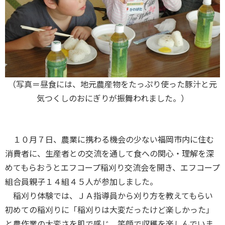
（写真＝昼食には、地元農産物をたっぷり使った豚汁と元
気つくしのおにぎりが振舞われました。）
１０月７日、農業に携わる機会の少ない福岡市内に住む
消費者に、
生産者との交流を通して食への関心・理解を深
めてもらおうとエフコープ稲刈り交流会を開き、エフコープ
組合員親子１４組４５人が参加しました。
稲刈り体験では、ＪＡ指導員から刈り方を教えてもらい
初めての稲刈りに「稲刈りは大変だったけど楽しかった」
と農作業の大変さを肌で感じ、笑顔で収穫を楽しんでいま