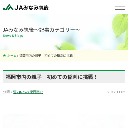
特産物紹介
JAみなみ筑後～記事カテゴリー～
News & Blogs
サービス案
内
ホーム
»
福岡市内の親子 初めての稲刈に挑戦！
支店･ATM
一覧
福岡市内の親子 初めての稲刈に挑戦！
分類：
管内News 東西南北
2017.11.02