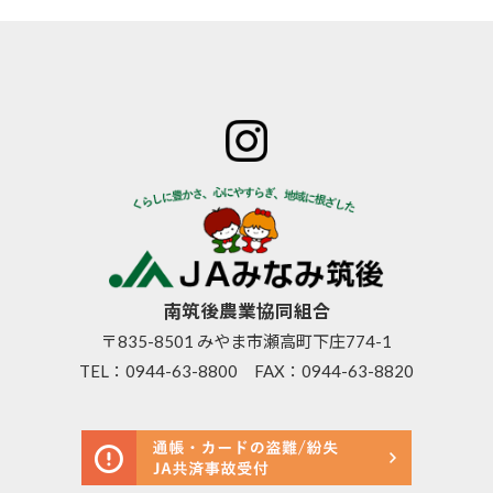
ホーム
JAみなみ筑
サービスの
JA自己改革
特産物のご
後とは
ご案内
青年部
案内
組合長
JAバン
女性部
直売所のご
挨拶
ク
米検査の選
案内
組合員
JA共済
択銘柄につ
お知らせ
数･組合
のご案
いて
管内News
員組織
内
東西南北
情報開
営農資
広報誌
示
材
南筑後農業協同組合
採用情報
事業内
生活資
〒835-8501 みやま市瀬高町下庄774-1
容
材
TEL：
0944-63-8800
FAX：0944-63-8820
支店･店
高齢者
舗･ATM
福祉サ
一覧
ービス
ご利用
農機具
にあた
レンタ