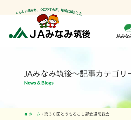
JAみな
JAみなみ筑後～記事カテゴリ
News & Blogs
ホーム
»
第３０回とうもろこし部会通常総会