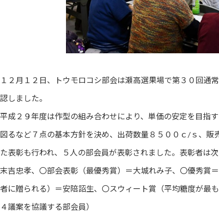
１２月１２日、トウモロコシ部会は瀬高選果場で第３０回通常
認しました。
平成２９年度は作型の組み合わせにより、単価の安定を目指す
図るなど７点の基本方針を決め、出荷数量８５００ｃ/ｓ、販
た表彰も行われ、５人の部会員が表彰されました。表彰者は次
末吉忠孝、〇部会表彰（最優秀賞）＝大城れみ子、〇優秀賞＝
者に贈られる）＝安陪詔生、〇スウィート賞（平均糖度が最も
４議案を協議する部会員）