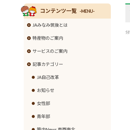
コンテンツ一覧
-MENU-
JAみなみ筑後とは
分
特産物のご案内
組合長挨拶
サービスのご案内
組合員数･組合員組織
米
記事カテゴリー
情報開示
麦
JAバンクのご案内
事業内容
大豆
JA共済のご案内
JA自己改革
ローンのご案内
支店･店舗･ATM一覧
牛
緊急のご連絡
お知らせ
各種手数料
ご利用にあたって
豚
直売所のご案内
女性部
金利情報
セキュリティ基本方針
鶏
営農資材
青年部
お取引ごとの定型約款
新規職員採用募集
ナス
生活資材
管内News 東西南北