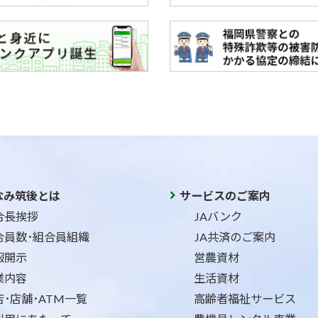
なみ筑後とは
サービスのご案内
合長挨拶
JAバンク
合員数･組合員組織
JA共済のご案内
報開示
営農資材
業内容
生活資材
店･店舗･ATM一覧
高齢者福祉サービス