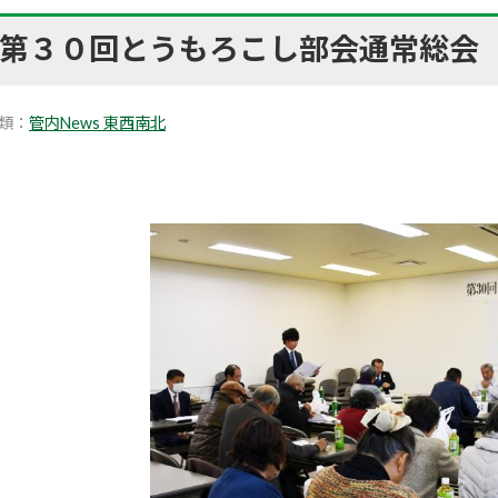
第３０回とうもろこし部会通常総会
類：
管内News 東西南北