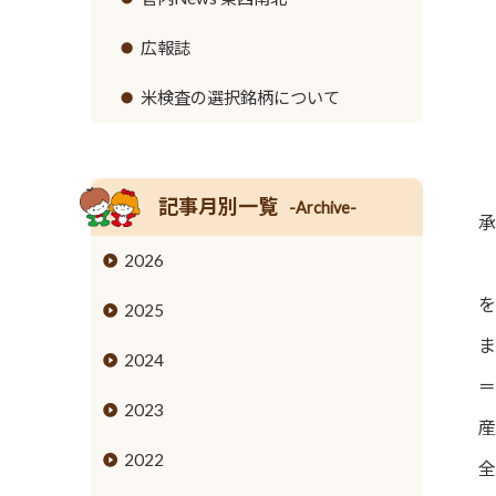
リンク集
セロリ
高齢者福祉サービス
広報誌
イチゴ
農機具レンタル事業のご案内
米検査の選択銘柄について
営業時間とご利用料金
トウモロコシ
グリーンアスパラガス
記事月別一覧
-Archive-
承
キュウリ
2026
高菜
を
2025
ま
タケノコ
2024
＝
ブロッコリー
2023
産
花き
2022
全