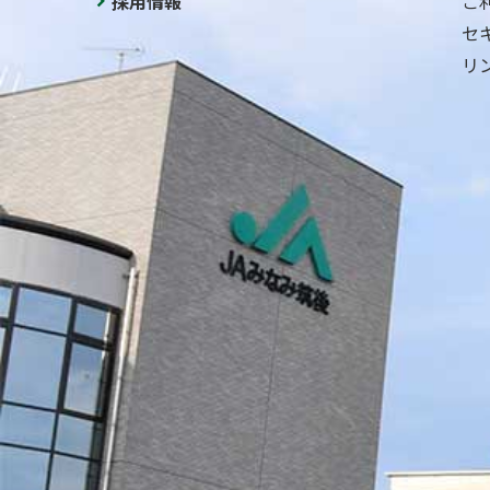
採用情報
ご
セ
リ