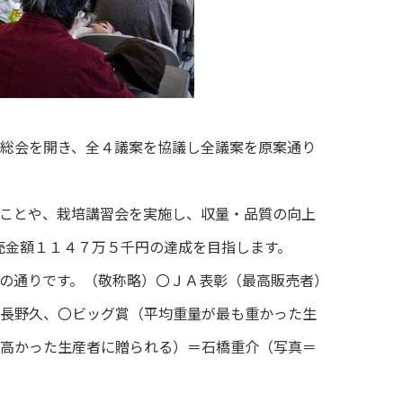
総会を開き、全４議案を協議し全議案を原案通り
ことや、栽培講習会を実施し、収量・品質の向上
売金額１１４７万５千円の達成を目指します。
の通りです。（敬称略）〇ＪＡ表彰（最高販売者）
長野久、〇ビッグ賞（平均重量が最も重かった生
高かった生産者に贈られる）＝石橋重介（写真＝