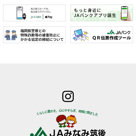
ホーム
JAみなみ筑
サービスの
JA自己改革
特産物のご
後とは
ご案内
青年部
案内
組合長
JAバン
女性部
直売所のご
挨拶
ク
米検査の選
案内
組合員
JA共済
択銘柄につ
お知らせ
数･組合
のご案
いて
管内News
員組織
内
東西南北
情報開
営農資