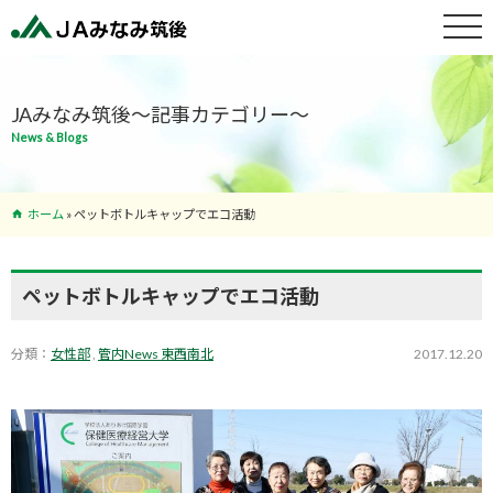
特産物紹介
JAみなみ筑後～記事カテゴリー～
News & Blogs
サービス案
内
ホーム
»
ペットボトルキャップでエコ活動
支店･ATM
一覧
ペットボトルキャップでエコ活動
分類：
女性部
,
管内News 東西南北
2017.12.20