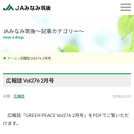
特産物紹介
JAみなみ筑後～記事カテゴリー～
News & Blogs
サービス案
内
ホーム
»
広報誌 Vol276 2月号
支店･ATM
一覧
広報誌 Vol276 2月号
分類：
広報誌
2018.01.31
広報誌「GREEN PEACE Vol276 2月号」をPDFでご覧いただ
けます。