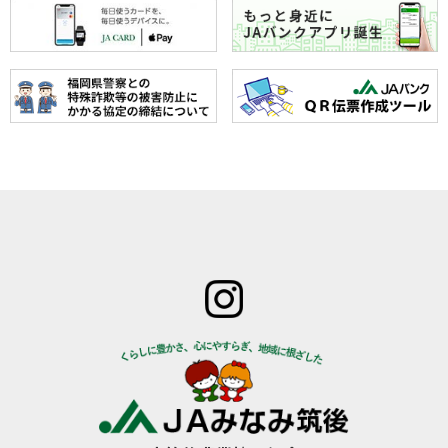
ホーム
JAみなみ筑
サービスの
JA自己改革
特産物のご
後とは
ご案内
青年部
案内
組合長
JAバン
女性部
直売所のご
挨拶
ク
米検査の選
案内
組合員
JA共済
択銘柄につ
お知らせ
数･組合
のご案
いて
管内News
員組織
内
東西南北
情報開
営農資
広報誌
示
材