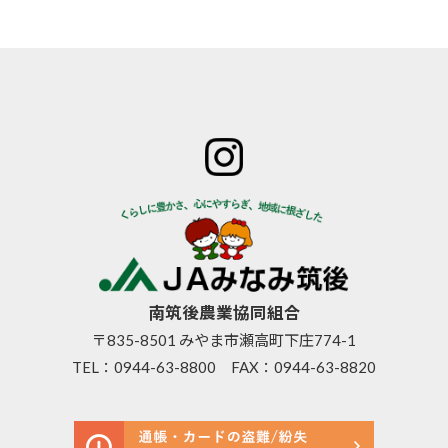
ホーム
JAみなみ筑
サービスの
JA自己改革
特産物のご
後とは
ご案内
青年部
案内
組合長
JAバン
女性部
直売所のご
挨拶
ク
米検査の選
案内
組合員
JA共済
択銘柄につ
お知らせ
数･組合
のご案
いて
管内News
員組織
内
東西南北
情報開
営農資
広報誌
示
材
南筑後農業協同組合
採用情報
事業内
生活資
〒835-8501 みやま市瀬高町下庄774-1
容
材
TEL：
0944-63-8800
FAX：0944-63-8820
支店･店
高齢者
舗･ATM
福祉サ
一覧
ービス
ご利用
農機具