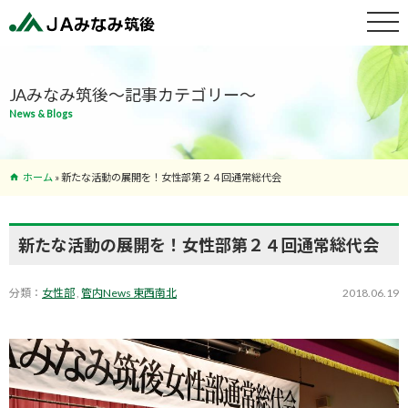
特産物紹介
JAみなみ筑後～記事カテゴリー～
News & Blogs
サービス案
内
ホーム
»
新たな活動の展開を！女性部第２４回通常総代会
支店･ATM
一覧
新たな活動の展開を！女性部第２４回通常総代会
分類：
女性部
,
管内News 東西南北
2018.06.19