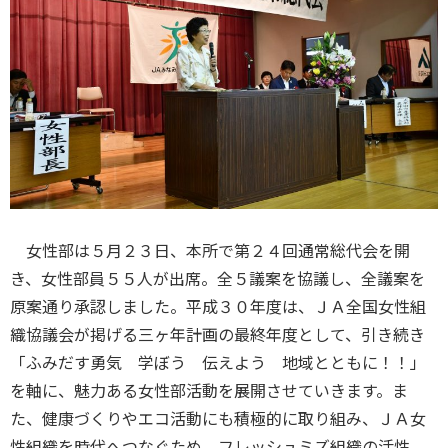
女性部は５月２３日、本所で第２４回通常総代会を開
き、女性部員５５人が出席。全５議案を協議し、全議案を
原案通り承認しました。平成３０年度は、ＪＡ全国女性組
織協議会が掲げる三ヶ年計画の最終年度として、引き続き
「ふみだす勇気 学ぼう 伝えよう 地域とともに！！」
を軸に、魅力ある女性部活動を展開させていきます。ま
た、健康づくりやエコ活動にも積極的に取り組み、ＪＡ女
性組織を時代へつなぐため、フレッシュミズ組織の活性