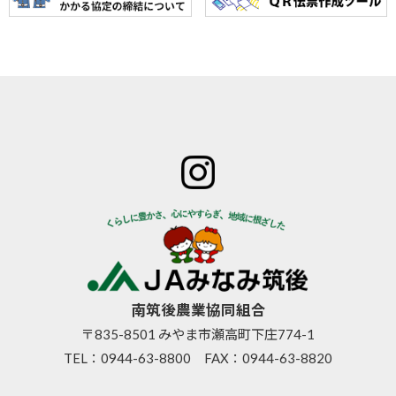
ホーム
JAみなみ筑
サービスの
JA自己改革
特産物のご
後とは
ご案内
青年部
案内
組合長
JAバン
女性部
直売所のご
挨拶
ク
米検査の選
案内
組合員
JA共済
択銘柄につ
お知らせ
数･組合
のご案
いて
管内News
員組織
内
東西南北
情報開
営農資
広報誌
示
材
南筑後農業協同組合
採用情報
事業内
生活資
〒835-8501 みやま市瀬高町下庄774-1
容
材
TEL：
0944-63-8800
FAX：0944-63-8820
支店･店
高齢者
舗･ATM
福祉サ