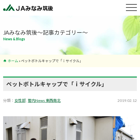
特産物紹介
JAみなみ筑後～記事カテゴリー～
News & Blogs
サービス案
内
ホーム
»
ペットボトルキャップで「ｉサイクル」
支店･ATM
一覧
ペットボトルキャップで「ｉサイクル」
分類：
女性部
,
管内News 東西南北
2019.02.12