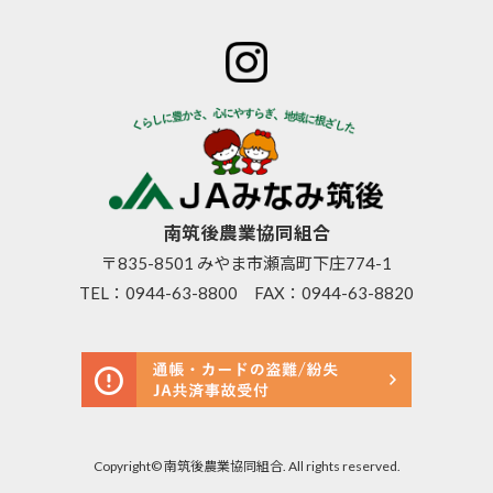
ホーム
JAみなみ筑
サービスの
JA自己改革
特産物のご
後とは
ご案内
青年部
案内
組合長
JAバン
女性部
直売所のご
挨拶
ク
米検査の選
案内
組合員
JA共済
択銘柄につ
お知らせ
数･組合
のご案
いて
管内News
員組織
内
東西南北
情報開
営農資
広報誌
示
材
南筑後農業協同組合
採用情報
事業内
生活資
〒835-8501 みやま市瀬高町下庄774-1
容
材
TEL：
0944-63-8800
FAX：0944-63-8820
支店･店
高齢者
舗･ATM
福祉サ
一覧
ービス
ご利用
農機具
にあた
レンタ
って
ル事業
セキュ
Copyright© 南筑後農業協同組合. All rights reserved.
リティ基