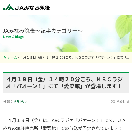
特産物紹介
JAみなみ筑後～記事カテゴリー～
News & Blogs
サービス案
内
ホーム
»
４月１９日（金）１４時２０分ごろ、ＫＢＣラジオ「パオーン！」にて「愛菜館」が登場します！
支店･ATM
一覧
４月１９日（金）１４時２０分ごろ、ＫＢＣラジ
オ「パオーン！」にて「愛菜館」が登場します！
分類：
お知らせ
2019.04.16
４月１９日（金）に、KBCラジオ
「パオーン！」にて、ＪＡ
みなみ筑後直売所「愛菜館」での放送が予定されています！