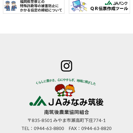
ホーム
JAみなみ筑
サービスの
JA自己改革
特産物のご
後とは
ご案内
青年部
案内
組合長
JAバン
女性部
直売所のご
挨拶
ク
米検査の選
案内
組合員
JA共済
択銘柄につ
お知らせ
数･組合
のご案
いて
管内News
員組織
内
東西南北
情報開
営農資
広報誌
示
材
南筑後農業協同組合
採用情報
事業内
生活資
〒835-8501 みやま市瀬高町下庄774-1
容
材
TEL：
0944-63-8800
FAX：0944-63-8820
支店･店
高齢者