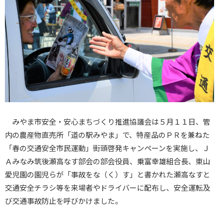
みやま市安全・安心まちづくり推進協議会は５月１１日、管
内の農産物直売所「道の駅みやま」で、特産品のＰＲを兼ねた
「春の交通安全市民運動」街頭啓発キャンペーンを実施し、Ｊ
Ａみなみ筑後瀬高なす部会の部会役員、乗富幸雄組合長、東山
愛児園の園児らが「事故をな（く）す」と書かれた瀬高なすと
交通安全チラシ等を来場者やドライバーに配布し、安全運転及
び交通事故防止を呼びかけました。