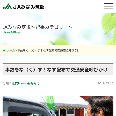
特産物紹介
JAみなみ筑後～記事カテゴリー～
News & Blogs
サービス案
内
ホーム
»
事故をな（く）す！なす配布で交通安全呼びかけ
支店･ATM
一覧
事故をな（く）す！なす配布で交通安全呼びかけ
分類：
管内News 東西南北
2019.05.15