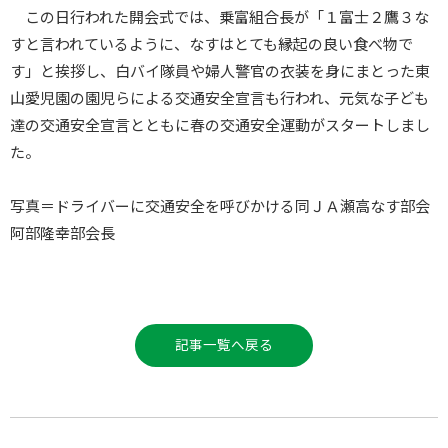
この日行われた開会式では、乗富組合長が「１富士２鷹３な
すと言われているように、なすはとても縁起の良い食べ物で
す」と挨拶し、白バイ隊員や婦人警官の衣装を身にまとった東
山愛児園の園児らによる交通安全宣言も行われ、元気な子ども
達の交通安全宣言とともに春の交通安全運動がスタートしまし
た。
写真＝ドライバーに交通安全を呼びかける同ＪＡ瀬高なす部会
阿部隆幸部会長
記事一覧へ戻る