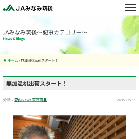
特産物紹介
JAみなみ筑後～記事カテゴリー～
News & Blogs
サービス案
内
ホーム
»
無加温桃出荷スタート！
支店･ATM
一覧
無加温桃出荷スタート！
分類：
管内News 東西南北
2019.06.11