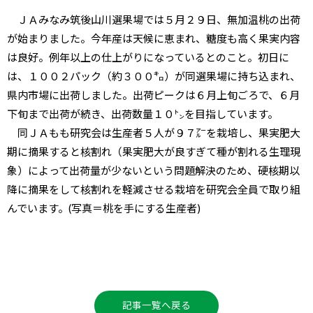
ＪＡみなみ筑後山川選果場では５月２９日、無加温桃の出荷
が始まりました。今年産は天候に恵まれ、糖度も高く果実内容
は良好。例年以上の仕上がりになっているとのこと。初日に
は、１００２パック（約３００㌔）が同選果場に持ち込まれ、
県内市場に出荷しました。出荷ピークは６月上旬ごろで、６月
下旬まで出荷が続き、出荷数量１０㌧を目指しています。
同ＪＡもも研究会は生産者５人が９７㌃を栽培し、果実肥大
期に摘果すると核割れ（果実肥大が良すぎて種が割れる生理現
象）によって出荷量が少ないという問題解決のため、硬核期以
降に摘果をして核割れを軽減させる栽培を研究会全員で取り組
んでいます。(写真＝桃を手にする生産者)
記事一覧へ戻る