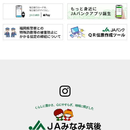
ホーム
JAみなみ筑
サービスの
JA自己改革
特産物のご
後とは
ご案内
青年部
案内
組合長
JAバン
女性部
直売所のご
挨拶
ク
米検査の選
案内
組合員
JA共済
択銘柄につ
お知らせ
数･組合
のご案
いて
管内News
員組織
内
東西南北
情報開
営農資