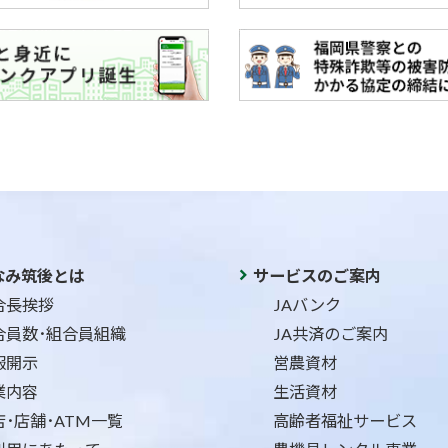
なみ筑後とは
サービスのご案内
合長挨拶
JAバンク
合員数･組合員組織
JA共済のご案内
報開示
営農資材
業内容
生活資材
店･店舗･ATM一覧
高齢者福祉サービス