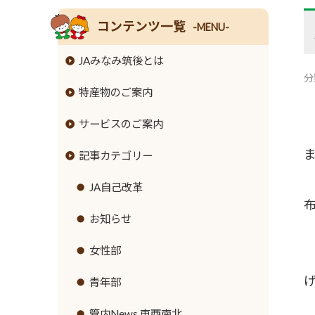
コンテンツ一覧
-MENU-
JAみなみ筑後とは
分
特産物のご案内
組合長挨拶
サービスのご案内
組合員数･組合員組織
米
記事カテゴリー
情報開示
麦
JAバンクのご案内
事業内容
大豆
JA共済のご案内
JA自己改革
ローンのご案内
支店･店舗･ATM一覧
牛
緊急のご連絡
お知らせ
各種手数料
ご利用にあたって
豚
直売所のご案内
女性部
金利情報
セキュリティ基本方針
鶏
営農資材
青年部
お取引ごとの定型約款
新規職員採用募集
ナス
生活資材
管内News 東西南北