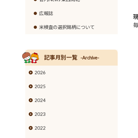
リンク集
セロリ
高齢者福祉サービス
広報誌
イチゴ
農機具レンタル事業のご案内
米検査の選択銘柄について
営業時間とご利用料金
トウモロコシ
グリーンアスパラガス
記事月別一覧
-Archive-
キュウリ
2026
高菜
2025
タケノコ
2024
ブロッコリー
2023
花き
2022