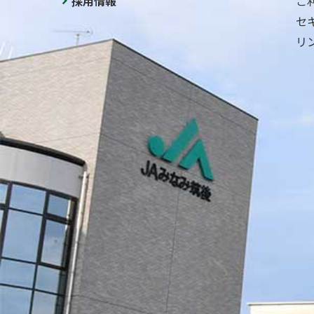
採用情報
ご
セ
リ