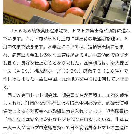
ＪＡみなみ筑後高田選果場で、トマトの集出荷が順調に進ん
でいます。４月下旬から５月上旬には出荷の最盛期を迎え、６
月中旬まで続きます。本年産については、定植後天候に恵ま
れ、病害虫の発生も少なく生育は順調です。中玉傾向で色づき
も良く、良好な仕上がりとなりました。品種構成は、桃太郎ピ
ース（４８％）桃太郎ホープ（３３％）感激７３（１８％）で
作付けしました。主に中国、九州地方を中心に出荷していきま
す。
同ＪＡ高田トマト部会は、部会員５名が面積１．１㌶を栽培
しており、計画的安定出荷による販売体制の確立、的確な情報
提供による有利販売への取組に力を入れています。担当職員は
「当部会では安全で安心なトマト作りを目指している。生産者
一人一人が高いプロ意識を持って日々高品質なトマトの生産に