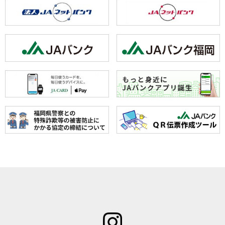
ホーム
JAみなみ筑
サービスの
JA自己改革
特産物のご
後とは
ご案内
青年部
案内
組合長
JAバン
女性部