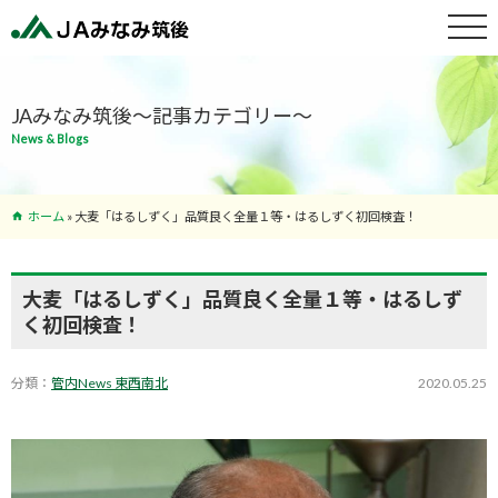
特産物紹介
JAみなみ筑後～記事カテゴリー～
News & Blogs
サービス案
内
ホーム
»
大麦「はるしずく」品質良く全量１等・はるしずく初回検査！
支店･ATM
一覧
大麦「はるしずく」品質良く全量１等・はるしず
く初回検査！
分類：
管内News 東西南北
2020.05.25