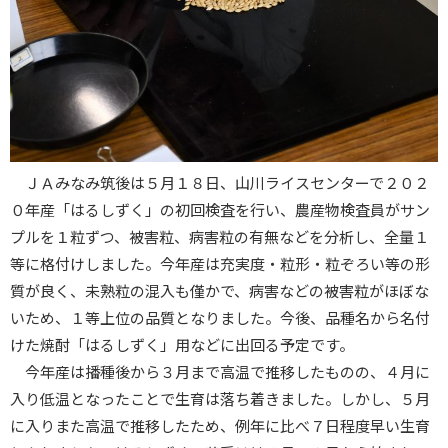
ＪＡみなみ筑後は５月１８日、山川ライスセンターで２０２
０年産「はるしずく」の初回検査を行い、農産物検査員がサン
プルを１粒ずつ、被害粒、病害粒の有無などを分析し、全量１
等に格付けしました。今年産は充実度・粒形・粒ぞろい等の形
質が良く、未熟粒の混入も僅かで、病害などの被害粒がほぼな
いため、１等上位の品質となりました。今後、品種名から名付
けた焼酎「はるしずく」用などに出回る予定です。
今年産は播種後から３月まで高温で推移したものの、４月に
入り低温となったことで生育は落ち着きました。しかし、５月
に入りまた高温で推移したため、例年に比べ７日程度早い生育