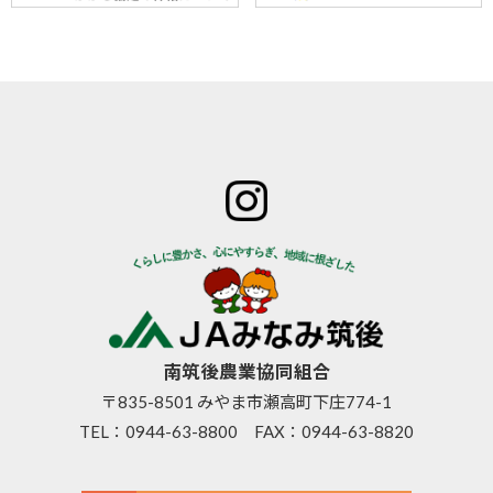
ホーム
JAみなみ筑
サービスの
JA自己改革
特産物のご
後とは
ご案内
青年部
案内
組合長
JAバン
女性部
直売所のご
挨拶
ク
米検査の選
案内
組合員
JA共済
択銘柄につ
お知らせ
数･組合
のご案
いて
管内News
員組織
内
東西南北
情報開
営農資
広報誌
示
材
南筑後農業協同組合
採用情報
事業内
生活資
〒835-8501 みやま市瀬高町下庄774-1
容
材
TEL：
0944-63-8800
FAX：0944-63-8820
支店･店
高齢者
舗･ATM
福祉サ
一覧
ービス