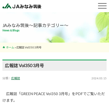
特産物紹介
JAみなみ筑後～記事カテゴリー～
News & Blogs
サービス案
内
ホーム
»
広報誌 Vol350 3月号
支店･ATM
一覧
広報誌 Vol350 3月号
分類：
広報誌
2024.03.15
広報誌「GREEN PEACE Vol350 3月号」をPDFでご覧いただ
けます。