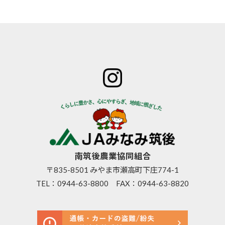
ホーム
JAみなみ筑
サービスの
JA自己改革
特産物のご
後とは
ご案内
青年部
案内
組合長
JAバン
女性部
直売所のご
挨拶
ク
米検査の選
案内
組合員
JA共済
択銘柄につ
お知らせ
数･組合
のご案
いて
管内News
員組織
内
東西南北
情報開
営農資
広報誌
示
材
南筑後農業協同組合
採用情報
事業内
生活資
〒835-8501 みやま市瀬高町下庄774-1
容
材
TEL：
0944-63-8800
FAX：0944-63-8820
支店･店
高齢者
舗･ATM
福祉サ
一覧
ービス
ご利用
農機具