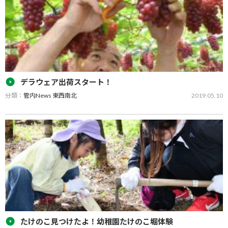
な栽培管理により果実内容…
デラウェア出荷スタート！
分類：
管内News 東西南北
2019.05.10
ＪＡみなみ筑後山川ぶどう集荷場で５月１日より、県内トップの生
産量を誇る「デラウェア」の加温ハウス出荷がスタートしました。
初日は同ＪＡ山川ぶどう部会部会長の筒井武彦さんが２７０ケース
（１ケース：２５０ｇ×４…
たけのこ見つけたよ！幼稚園たけのこ堀体験