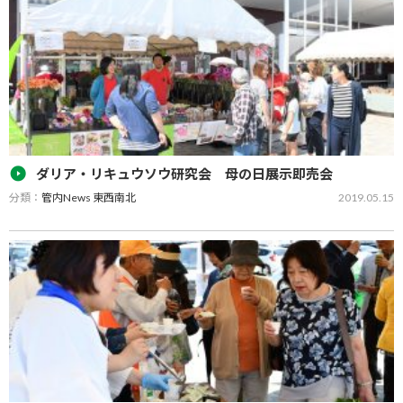
安全市民運動」街頭啓発キャンペーンを実施し、ＪＡみなみ筑後瀬
高なす部会の部会役員、乗…
ダリア・リキュウソウ研究会 母の日展示即売会
分類：
管内News 東西南北
2019.05.15
ＪＡみなみ筑後ダリア・リキュウソウ研究会は５月１１日、みやま
市の道の駅みやまで、展示即売会を開催しました。 母の日商戦に合
わせて、ダリアの切り花やアレンジメントを来場者の好みに応じて
販売し、来場者には「…