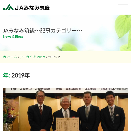
特産物紹介
JAみなみ筑後～記事カテゴリー～
News & Blogs
サービス案
内
ホーム
»
アーカイブ: 2019
»
ページ 2
支店･ATM
年:
2019年
一覧