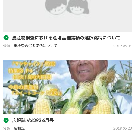
農産物検査における産地品種銘柄の選択銘柄について
分類：
米検査の選択銘柄について
2019.05.31
令和元年5月31日～次回改定まで 「農産物検査に関する基本要領」
（平成21年5月29日付け21総食第213号総合食料局長通知）Ⅰの第2の
1の（2）に規定する産地品種銘柄の選択銘柄は、次のとおり…
広報誌 Vol292 6月号
分類：
広報誌
2019.05.23