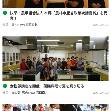
快挙！農事組合法人 本郷「農林水産省政策統括官賞」を受
賞！
分類：
管内News 東西南北
2019.07.11
農事組合法人「本郷」が第４７回全国豆類経営改善共励会で「農林
水産省政策統括官賞」を受賞しました。これは同共励会最高賞の
「農林水産大臣賞」に次ぐ賞で、全国２位の成績です。 授賞式は６
月27日…
女性部講座を開催 薬膳料理で夏を乗り切る
分類：
女性部
,
管内News 東西南北
2019.07.10
ＪＡみなみ筑後は６月２６日、みやま市まいピア高田にて女性部講
座を開催し女性部員２６名が参加しました。 令和元年度第１回目と
なる本講座では講師に元気クリエイト代表の中村忠和…