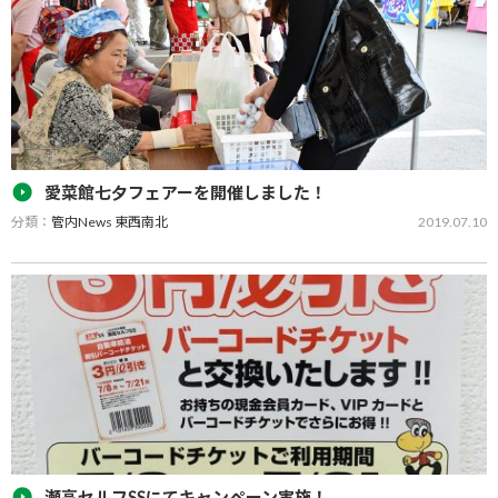
愛菜館七夕フェアーを開催しました！
分類：
管内News 東西南北
2019.07.10
農産物直売所「愛菜館」は７月５、６日の２日間、日頃の感謝の気
持ちを込めて七夕フェアーを開催しました。２日間で１４００人以
上が足を運びました。七夕まつりでは、七夕饅頭の無料配布やみそ
すくい、ＪＡ６次化商品の試食・販売など地…
瀬高セルフSSにてキャンペーン実施！