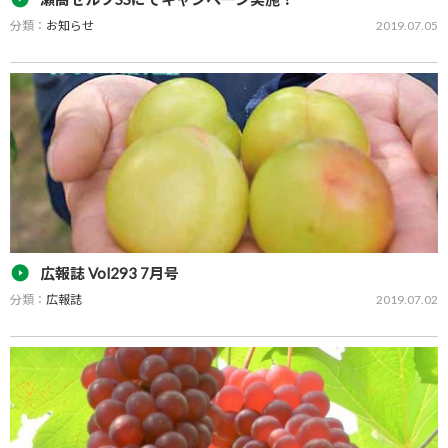
分類：
お知らせ
2019.07.05
7月8日から21日まで、瀬高セルフSSにてキャンペーン実施！ 広報誌
グリーンピースの折り込み又は各給油所店頭渡しのチラシ持参にて
バーコードチケットと交…
広報誌 Vol293 7月号
分類：
広報誌
2019.07.02
広報誌「GREEN PEACE Vol293 7月号」をPDFでご覧いただけます。