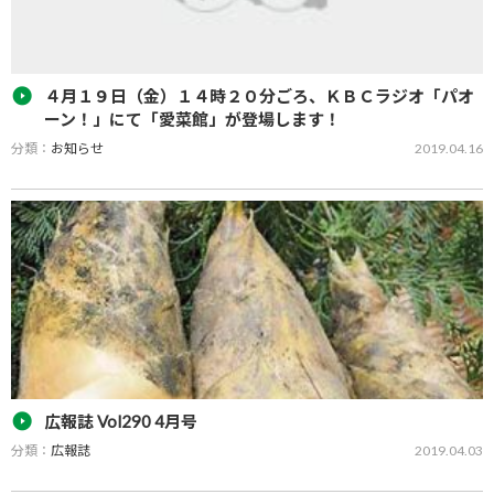
４月１９日（金）１４時２０分ごろ、ＫＢＣラジオ「パオ
ーン！」にて「愛菜館」が登場します！
分類：
お知らせ
2019.04.16
４月１９日（金）に、KBCラジオ「パオーン！」にて、ＪＡみなみ
筑後直売所「愛菜館」での放送が予定されています！ 放送予定時間
は１４時２０分ごろとのことです。ぜひお聞きください！
広報誌 Vol290 4月号
分類：
広報誌
2019.04.03
広報誌「GREEN PEACE Vol290 4月号」をPDFでご覧いただけます。