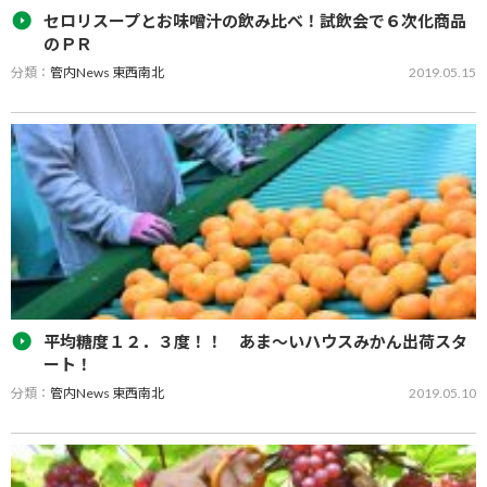
セロリスープとお味噌汁の飲み比べ！試飲会で６次化商品
のＰＲ
分類：
管内News 東西南北
2019.05.15
ＪＡみなみ筑後は１１日、管内の農産物直売所「道の駅みやま」
で、６次化商品のＰＲ活動としてスープ試飲会を開催し、同ＪＡが
開発したフリーズドライ商品「まるごとセロリと卵のスープ」と
「博多なすとネギのみそ汁…
平均糖度１２．３度！！ あま～いハウスみかん出荷スタ
ート！
分類：
管内News 東西南北
2019.05.10
ＪＡみなみ筑後山川総合集出荷施設で５月６日より、２０１９年度
産ハウスみかんの集荷が始まり、９日から選果・出荷をスタートし
ました。初日の出荷量は６５０㌔となり、今年産は、生産者の適切