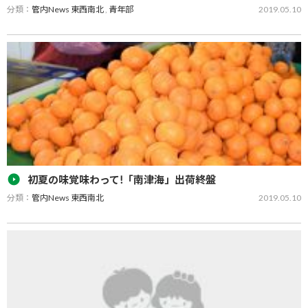
分類：
管内News 東西南北
,
青年部
2019.05.10
ＪＡみなみ筑後大牟田支部青年部が管理をしている大牟田市上内地
区の工業団地テクノパーク内竹林で４月１２日、園児を招いてのた
けのこ堀り体験を行い、大牟田市のしらかわ幼稚園の園児１４人と
保護者らが参加されました…
初夏の味覚味わって!「南津海」出荷終盤
分類：
管内News 東西南北
2019.05.10
ＪＡみなみ筑後山川総合集出荷施設で初夏においしく食べられるミ
カン「南津海（なつみ）」の出荷が終盤を迎えています。出荷は４
月１５日から始まり、今年産は夏場の高温によりやや小玉傾向です
が、階級はＭ、Ｓを中心と…