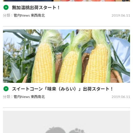
無加温桃出荷スタート！
分類：
管内News 東西南北
2019.06.11
ＪＡみなみ筑後山川選果場では５月２９日、無加温桃の出荷が始ま
りました。今年産は天候に恵まれ、糖度も高く果実内容は良好。例
年以上の仕上がりになっているとのこと。初日には、１００２パッ
ク（約３００㌔）が同選果…
スイートコーン「味来（みらい）」出荷スタート！
分類：
管内News 東西南北
2019.06.11
ＪＡみなみ筑後トウモロコシ部会は、同ＪＡ東山選果場で５月９日
より、令和元年産スイートコーン「味来（みらい）」の集出荷をス
タートしました。 今年産は天候に恵まれ、生育も良く品質は良好。
作…