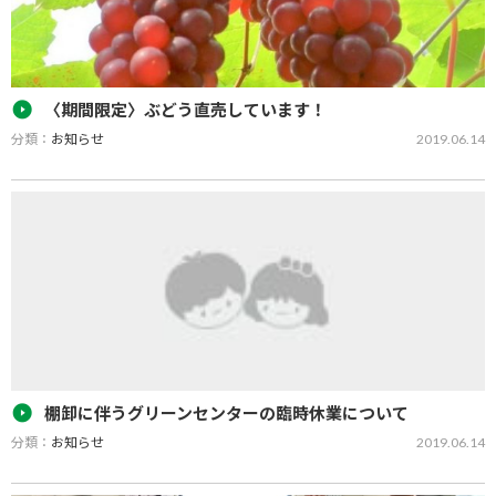
〈期間限定〉ぶどう直売しています！
分類：
お知らせ
2019.06.14
山川ぶどう集荷場にて、ぶどう直売をしています！ ■期間：令和元
年８月３０日（金）まで ■場所：みやま市高田町竹飯「山川ぶどう
集荷場」 ■休業日：毎週土曜日（その他、市場の都合上、休業にな
る日がありますの…
棚卸に伴うグリーンセンターの臨時休業について
分類：
お知らせ
2019.06.14
令和元年度第１四半期購買品実地棚卸に伴う各購買店舗の臨時休業