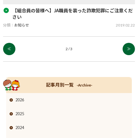
【組合員の皆様へ】JA職員を装った詐欺犯罪にご注意くだ
さい
分類：
お知らせ
2019.02.22
ＪＡ職員を装った詐欺犯罪にご注意ください 組合員の皆様へ 現在Ｊ
Ａグループでは、組合員（正組合員・准組合員）の皆様に対して
「組合員意向調査」を行っているところでございますが、この度、
≪
2 / 3
≫
ＪＡ職員を…
記事月別一覧
-Archive-
2026
2025
2024