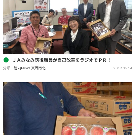
についてお知らせ致します。 【臨時休業日】 令和元年７月１日
（月）午前８時３０分～午前１０時まで臨時休業 午前１０時までは
棚卸のため ・各グリーン…
ＪＡみなみ筑後職員が自己改革をラジオでＰＲ！
分類：
管内News 東西南北
2019.06.14
ＪＡみなみ筑後職員の中村有香利さんが６月４日、ＫＢＣラジオ
「小林徹夫のアサデス。ラジオ」に出演し、ＪＡ自己改革の取り組
みや管内農産物の紹介をしました。 中村さんはパーソナリティーの
小林さんらと軽快なトークを繰り広…