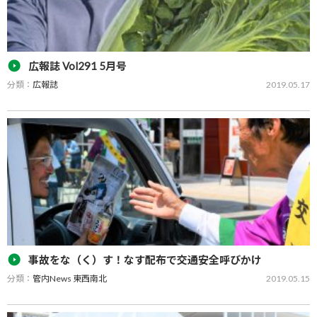
広報誌 Vol291 5月号
分類：
広報誌
2019.05.17
広報誌「GREEN PEACE Vol291 5月号」をPDFでご覧いただけます。
事故をな（く）す！なす配布で交通安全呼びかけ
分類：
管内News 東西南北
2019.05.15
みやま市安全・安心まちづくり推進協議会は５月１１日、管内の農
産物直売所「道の駅みやま」で、特産品のＰＲを兼ねた「春の交通